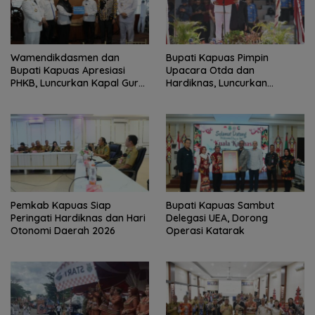
‎Wamendikdasmen dan
Bupati Kapuas Pimpin
Bupati Kapuas Apresiasi
Upacara Otda dan
PHKB, Luncurkan Kapal Guru
Hardiknas, Luncurkan
Pesisir
Program Pendidikan Hebat
Kapuas Bersinar
‎Pemkab Kapuas Siap
Bupati Kapuas Sambut
Peringati Hardiknas dan Hari
Delegasi UEA, Dorong
Otonomi Daerah 2026
Operasi Katarak