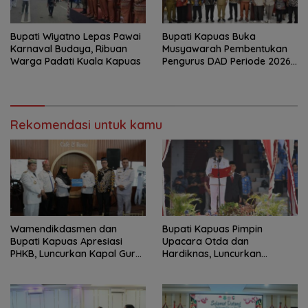
Bupati Wiyatno Lepas Pawai
Bupati Kapuas Buka
Karnaval Budaya, Ribuan
Musyawarah Pembentukan
Warga Padati Kuala Kapuas
Pengurus DAD Periode 2026–
2031
Rekomendasi untuk kamu
‎Wamendikdasmen dan
Bupati Kapuas Pimpin
Bupati Kapuas Apresiasi
Upacara Otda dan
PHKB, Luncurkan Kapal Guru
Hardiknas, Luncurkan
Pesisir
Program Pendidikan Hebat
Kapuas Bersinar