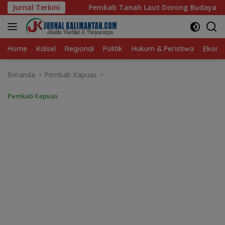
Langsung
Pemkab Tanah Laut Dorong Budaya Hidup Sehat dan Kekompa
Jurnal Terkini
ke
konten
Home
Kalsel
Regional
Politik
Hukum & Peristiwa
Ekonom
Beranda
Pemkab Kapuas
Pemkab Kapuas