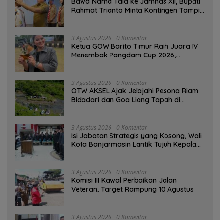
Bawa Nama Tala ke Jamnas XII, Bupati
Rahmat Trianto Minta Kontingen Tampil
Percaya Diri
3 Agustus 2026
0 Komentar
Ketua GOW Barito Timur Raih Juara IV
Menembak Pangdam Cup 2026,
Bersaing dengan Pimpinan TNI-Polri
3 Agustus 2026
0 Komentar
OTW AKSEL Ajak Jelajahi Pesona Riam
Bidadari dan Goa Liang Tapah di
Tabalong
3 Agustus 2026
0 Komentar
Isi Jabatan Strategis yang Kosong, Wali
Kota Banjarmasin Lantik Tujuh Kepala
SKPD
3 Agustus 2026
0 Komentar
Komisi III Kawal Perbaikan Jalan
Veteran, Target Rampung 10 Agustus
3 Agustus 2026
0 Komentar