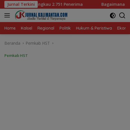
Langsung
 Penerima
Jurnal Terkini
Bagaimana KIP Hadapi Deepfake dan Hoaks?
ke
konten
Home
Kalsel
Regional
Politik
Hukum & Peristiwa
Ekonom
Beranda
Pemkab HST
Pemkab HST