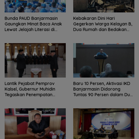
Bunda PAUD Banjarmasin
Kebakaran Dini Hari
Gaungkan Minat Baca Anak
Gegerkan Warga Kelayan B,
Lewat Jelajah Literasi di
Dua Rumah dan Bedakan
Taman Jahri Saleh
Terbakar
Lantik Pejabat Pemprov
Baru 10 Persen, Aktivasi IKD
Kalsel, Gubernur Muhidin
Banjarmasin Didorong
Tegaskan Penempatan
Tuntas 90 Persen dalam Dua
Berbasis Talenta
Bulan