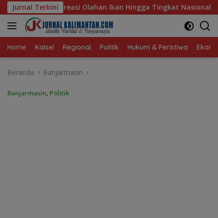
Langsung
Ikan Hingga Tingkat Nasional Pada Lomba Masak Serba Ikan
Jurnal Terkini
ke
konten
Home
Kalsel
Regional
Politik
Hukum & Peristiwa
Ekonom
Beranda
Banjarmasin
Banjarmasin
,
Politik