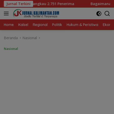
Langsung
1 Penerima
Jurnal Terkini
Bagaimana KIP Hadapi Deepfake dan Hoaks
ke
konten
Home
Kalsel
Regional
Politik
Hukum & Peristiwa
Ekonom
Beranda
Nasional
Nasional