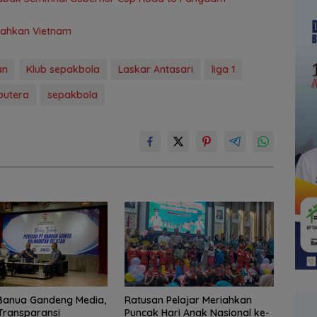
alahkan Vietnam
an
Klub sepakbola
Laskar Antasari
liga 1
putera
sepakbola
Banua Gandeng Media,
Ratusan Pelajar Meriahkan
Transparansi
Puncak Hari Anak Nasional ke-