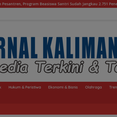
wa Santri Sudah Jangkau 2.751 Penerima
Bagaimana KI
k
Hukum & Peristiwa
Ekonomi & Bisnis
Olahraga
Tre