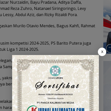
azar Nurzaidin, Bayu Pradana, Aditya Daffa,
ad Reza Zuhro, Natanael Siringoringo, Levy
Lessy, Abdul Aziz, dan Rizky Rizaldi Pora.
askan Murilo Otavio Mendes, Bagus Kahfi, Rahmat
sim kompetisi 2024-2025, PS Barito Putera juga
uk Liga 1 2024-2025.
X
elegan, jersey baru diharapkan membuat para
 Sampai Kaputing (WASAKA).
era, yakni almarhum H. Abdussamad Sulaiman HB dan
a berada di belakang jersey, sekarang diletakjan
elakang itu saya minta untuk dipindah ke bagian
ngan harapan para pemain selalu mengingat apa yang