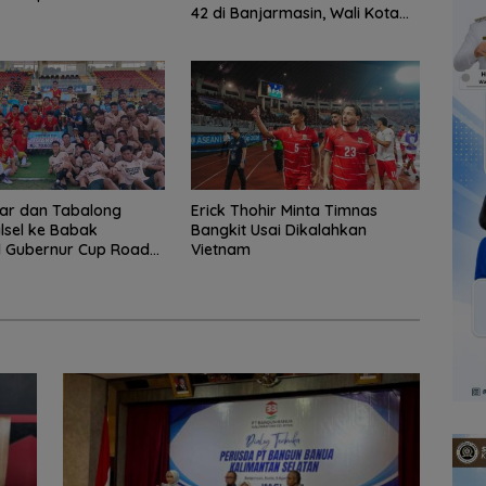
42 di Banjarmasin, Wali Kota
Ajak Wujudkan Generasi Emas
ar dan Tabalong
Erick Thohir Minta Timnas
alsel ke Babak
Bangkit Usai Dikalahkan
l Gubernur Cup Road
Vietnam
dam XXII/Tambun