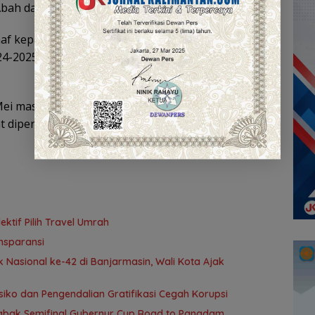
h Abah dan Mama,” tutur Hasnuryadi Sulaiman.
aaf kepada seluruh suporter Barito Putera dan
4-2025, skuad Laskar Antasari masih belum bisa
Mei masih dalam proses renovasi. Mohon doanya
diperbaiki, sehingga kita bisa bermain di kandang
tif Pilih Travel Umrah
nsparansi
 Nasional ke-42 di Banjarmasin, Wali Kota Ajak
ko dan Pengendalian Gratifikasi Cegah Korupsi
 Babak Semifinal Gubernur Cup Road to Pangdam