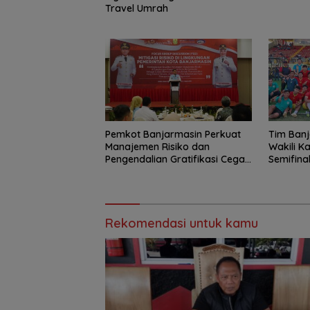
Travel Umrah
Pemkot Banjarmasin Perkuat
Tim Banj
Manajemen Risiko dan
Wakili K
Pengendalian Gratifikasi Cegah
Semifina
Korupsi
to Pang
Bungai
Rekomendasi untuk kamu