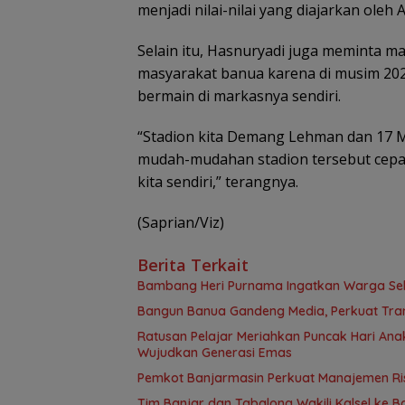
menjadi nilai-nilai yang diajarkan ole
Selain itu, Hasnuryadi juga meminta m
masyarakat banua karena di musim 202
bermain di markasnya sendiri.
“Stadion kita Demang Lehman dan 17 
mudah-mudahan stadion tersebut cepat 
kita sendiri,” terangnya.
(Saprian/Viz)
Berita Terkait
Bambang Heri Purnama Ingatkan Warga Selek
Bangun Banua Gandeng Media, Perkuat Tra
Ratusan Pelajar Meriahkan Puncak Hari Anak
Wujudkan Generasi Emas
Pemkot Banjarmasin Perkuat Manajemen Risi
Tim Banjar dan Tabalong Wakili Kalsel ke