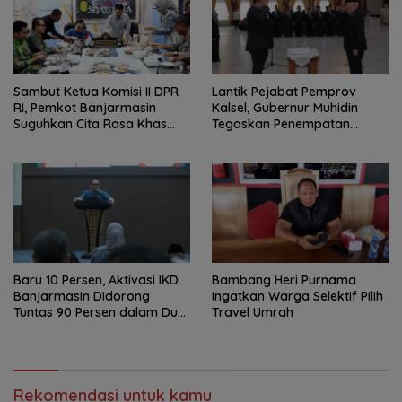
Sambut Ketua Komisi II DPR
Lantik Pejabat Pemprov
RI, Pemkot Banjarmasin
Kalsel, Gubernur Muhidin
Suguhkan Cita Rasa Khas
Tegaskan Penempatan
Banjar
Berbasis Talenta
Baru 10 Persen, Aktivasi IKD
Bambang Heri Purnama
Banjarmasin Didorong
Ingatkan Warga Selektif Pilih
Tuntas 90 Persen dalam Dua
Travel Umrah
Bulan
Rekomendasi untuk kamu