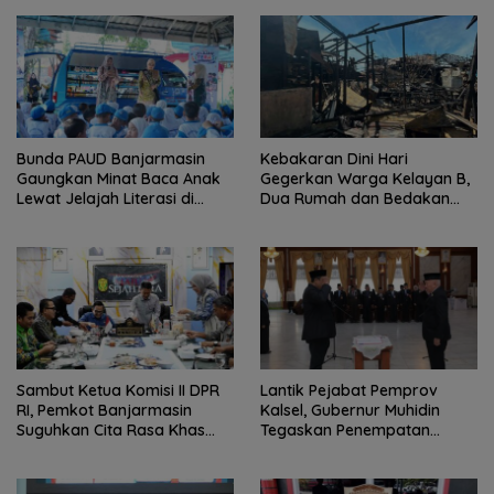
Bunda PAUD Banjarmasin
Kebakaran Dini Hari
Gaungkan Minat Baca Anak
Gegerkan Warga Kelayan B,
Lewat Jelajah Literasi di
Dua Rumah dan Bedakan
Taman Jahri Saleh
Terbakar
Sambut Ketua Komisi II DPR
Lantik Pejabat Pemprov
RI, Pemkot Banjarmasin
Kalsel, Gubernur Muhidin
Suguhkan Cita Rasa Khas
Tegaskan Penempatan
Banjar
Berbasis Talenta