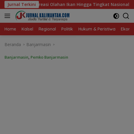
Langsung
Ikan Hingga Tingkat Nasional Pada Lomba Masak Serba Ikan
Jurnal Terkini
ke
konten
Home
Kalsel
Regional
Politik
Hukum & Peristiwa
Ekonom
Beranda
Banjarmasin
Banjarmasin
,
Pemko Banjarmasin