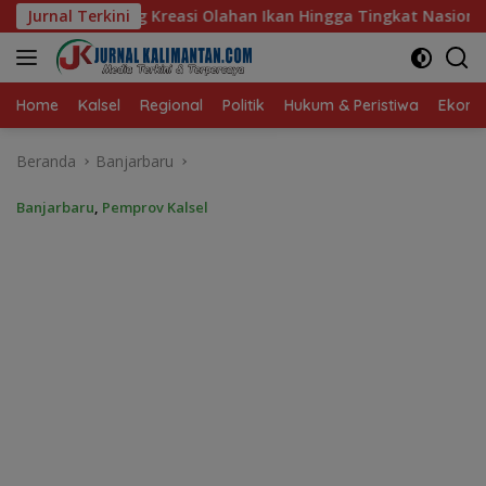
Langsung
n Ikan Hingga Tingkat Nasional Pada Lomba Masak Serba Ikan
Jurnal Terkini
ke
konten
Home
Kalsel
Regional
Politik
Hukum & Peristiwa
Ekonom
Beranda
Banjarbaru
Banjarbaru
,
Pemprov Kalsel