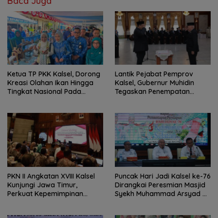
Baca Juga
Ketua TP PKK Kalsel, Dorong
Lantik Pejabat Pemprov
Kreasi Olahan Ikan Hingga
Kalsel, Gubernur Muhidin
Tingkat Nasional Pada
Tegaskan Penempatan
Lomba Masak Serba Ikan
Berbasis Talenta
PKN II Angkatan XVIII Kalsel
Puncak Hari Jadi Kalsel ke-76
Kunjungi Jawa Timur,
Dirangkai Peresmian Masjid
Perkuat Kepemimpinan
Syekh Muhammad Arsyad Al
Adaptif
Banjari