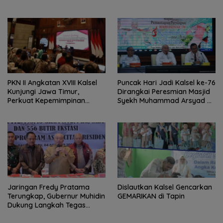
Lomba Masak Serba Ikan
Berbasis Talenta
PKN II Angkatan XVIII Kalsel
Puncak Hari Jadi Kalsel ke-76
Kunjungi Jawa Timur,
Dirangkai Peresmian Masjid
Perkuat Kepemimpinan
Syekh Muhammad Arsyad Al
Adaptif
Banjari
Jaringan Fredy Pratama
Dislautkan Kalsel Gencarkan
Terungkap, Gubernur Muhidin
GEMARIKAN di Tapin
Dukung Langkah Tegas
Polda Kalsel