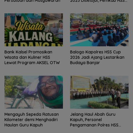
Persatuan dan Musyawarah
2025 Disetujui, Pemkab HSS
Perkuat Tata Kelola
Keuangan
Bank Kalsel Promosikan
Balogo Kapolres HSS Cup
Wisata dan Kuliner HSS
2026 Jadi Ajang Lestarikan
Lewat Program AKSEL OTW
Budaya Banjar
Mengayuh Sepeda Ratusan
Jelang Haul Abah Guru
Kilometer demi Menghadiri
Kapuh, Personel
Haulan Guru Kapuh
Pengamanan Polres HSS
Disiagakan