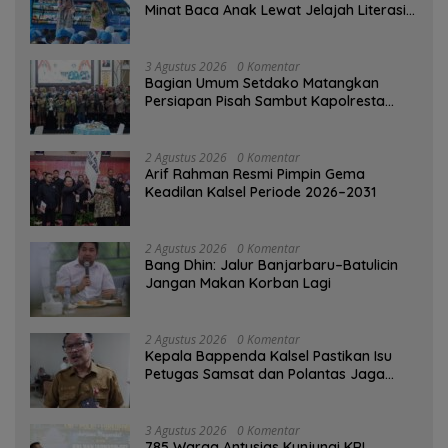
Minat Baca Anak Lewat Jelajah Literasi
di Taman Jahri Saleh
3 Agustus 2026
0 Komentar
Bagian Umum Setdako Matangkan
Persiapan Pisah Sambut Kapolresta
Banjarmasin
2 Agustus 2026
0 Komentar
Arif Rahman Resmi Pimpin Gema
Keadilan Kalsel Periode 2026–2031
2 Agustus 2026
0 Komentar
Bang Dhin: Jalur Banjarbaru–Batulicin
Jangan Makan Korban Lagi
2 Agustus 2026
0 Komentar
Kepala Bappenda Kalsel Pastikan Isu
Petugas Samsat dan Polantas Jaga
SPBU Mulai 1 Agustus Adalah Hoaks
3 Agustus 2026
0 Komentar
785 Warga Antusias Kunjungi KRI