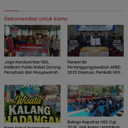
Rekomendasi untuk kamu
Jaga Kondusivitas HSS,
Ranperda
Intelkam Polda Kalsel Dorong
Pertanggungjawaban APBD
Persatuan dan Musyawarah
2025 Disetujui, Pemkab HSS
Perkuat Tata Kelola
Keuangan
Balogo Kapolres HSS Cup
2026 Jadi Ajang Lestarikan