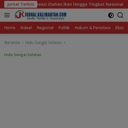
Langsung
Ikan Hingga Tingkat Nasional Pada Lomba Masak Serba Ikan
Jurnal Terkini
ke
konten
Home
Kalsel
Regional
Politik
Hukum & Peristiwa
Ekonom
Beranda
Hulu Sungai Selatan
Hulu Sungai Selatan