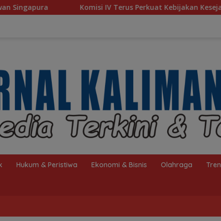
si IV Terus Perkuat Kebijakan Kesejahteraan Rakyat
Ba
k
Hukum & Peristiwa
Ekonomi & Bisnis
Olahraga
Tre