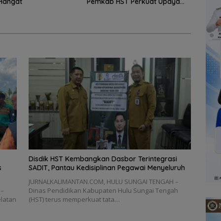
Hangat
Pemkab HST Perkuat Upaya
Pencegahan
Disdik HST Kembangkan Dasbor Terintegrasi
s
SADIT, Pantau Kedisiplinan Pegawai Menyeluruh
JURNALKALIMANTAN.COM, HULU SUNGAI TENGAH –
 –
Dinas Pendidikan Kabupaten Hulu Sungai Tengah
latan
(HST) terus memperkuat tata…