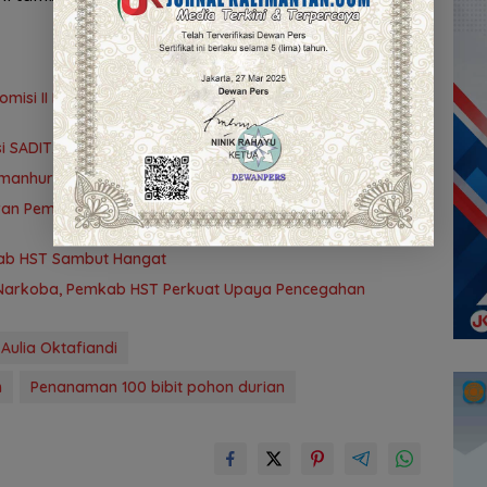
omisi II DPRD Kalsel Tinjau Kampung Gabus Haruan dan
 SADIT, Pantau Kedisiplinan Pegawai Menyeluruh
amanhuri Barabai Kini Tambah 6 Layanan Baru
jaran Pemkab HST Komitmen Laksanakan PAUD Holistik
kab HST Sambut Hangat
 Narkoba, Pemkab HST Perkuat Upaya Pencegahan
 Aulia Oktafiandi
h
Penanaman 100 bibit pohon durian