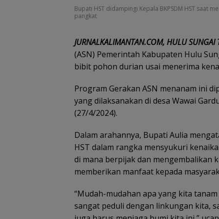
Bupati HST didampingi Kepala BKPSDM HST saat m
pangkat
JURNALKALIMANTAN.COM, HULU SUNGAI
(ASN) Pemerintah Kabupaten Hulu Su
bibit pohon durian usai menerima kena
Program Gerakan ASN menanam ini dipi
yang dilaksanakan di desa Wawai Gardu
(27/4/2024).
Dalam arahannya, Bupati Aulia mengat
HST dalam rangka mensyukuri kenaika
di mana berpijak dan mengembalikan 
memberikan manfaat kepada masyarak
“Mudah-mudahan apa yang kita tanam 
sangat peduli dengan linkungan kita, s
juga harus menjaga bumi kita ini,” uca