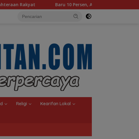
ru 10 Persen, Aktivasi IKD Banjarmasin Didorong Tuntas 90 Per
nd
Religi
Kearifan Lokal