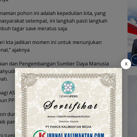
naman pohon ini adalah kepedulian kita, yang
syarakat setempat, ini langkah pasti langkah
buh tagar save meratus saja.
ari kta jadikan momen ini untuk menunjukan
nal,” ajaknya
waian dan Pengembangan Sumber Daya Manusia
X
ahyudi Rahmad mengatakan kegiatan penanaman
yah.
gi ASN yang naik pangkat, berkala, dan pegawai
un PPPK,” ujar Wahyudi.
n durian sebanyak 100 pohon di desa Wawai
ik pangkat pada periode Februari dan April 2024.
tumbuh bagus, dan menjadi berkah untuk kita