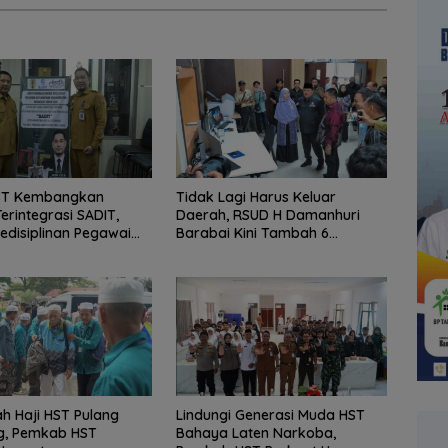
HST Kembangkan
Tidak Lagi Harus Keluar
erintegrasi SADIT,
Daerah, RSUD H Damanhuri
edisiplinan Pegawai
Barabai Kini Tambah 6
ruh
Layanan Baru
h Haji HST Pulang
Lindungi Generasi Muda HST
, Pemkab HST
Bahaya Laten Narkoba,