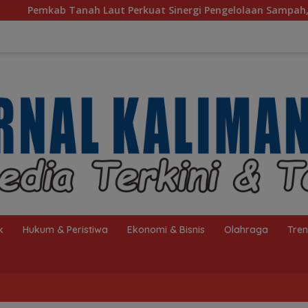
uat Sinergi Pengelolaan Sampah, Bupati Sambut Kunjungan Ist
k
Hukum & Peristiwa
Ekonomi & Bisnis
Olahraga
Tre