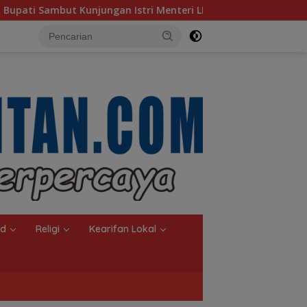
ri Menteri LH
Sambut Ketua Komisi II DPR RI, Pemkot 
nd
Religi
Kearifan Lokal