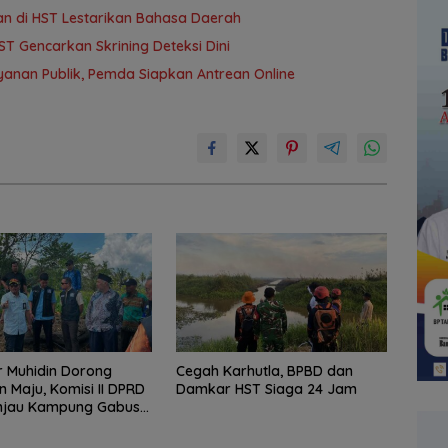
an di HST Lestarikan Bahasa Daerah
T Gencarkan Skrining Deteksi Dini
anan Publik, Pemda Siapkan Antrean Online
 Muhidin Dorong
Cegah Karhutla, BPBD dan
n Maju, Komisi II DPRD
Damkar HST Siaga 24 Jam
injau Kampung Gabus
dan Gencarkan
KAN