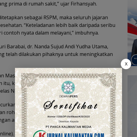
 prima di rumah sakit,” ujar Firhansyah.
itetapkan sebagai RSPM, maka seluruh jajaran
esehatan. “Keteladanan lebih baik daripada seribu
i contoh nyata dalam melayani,” imbuhnya.
ri Barabai, dr. Nanda Sujud Andi Yudha Utama,
ng telah dilakukan pihaknya untuk meningkatkan
X
uan Masyarakat (Apam) agar pengaduan bisa
n itu, kami bisa mengetahui kekurangan dan
elas Nanda.
ncurkan berbagai program, seperti Pelayanan
an rohaniawan bagi pasien yang dirawat, Tarang
engan ambulans.
 Online). Bank Sampah RSHD (Basah RSHD), Bincang