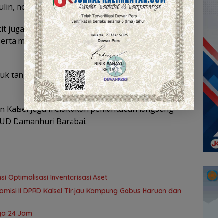
ulin, notifikasi pengingat penggunaan insulin.
sakit juga memberikan makanan tambahan bagi
serta mengantar obat langsung ke rumah pasien
ntuk tanggung jawab kami kepada masyarakat,”
n Kalsel juga melakukan pemantauan langsung
RSUD Damanhuri Barabai.
i Optimalisasi Inventarisasi Aset
omisi II DPRD Kalsel Tinjau Kampung Gabus Haruan dan
ga 24 Jam