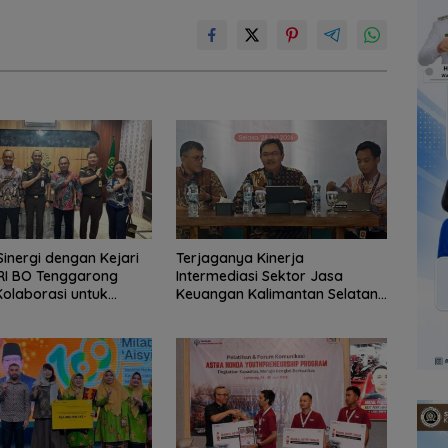
Sinergi dengan Kejari
Terjaganya Kinerja
RI BO Tenggarong
Intermediasi Sektor Jasa
Kolaborasi untuk
Keuangan Kalimantan Selatan,
elayanan Publik
Mendukung Pertumbuhan
Ekonomi Daerah