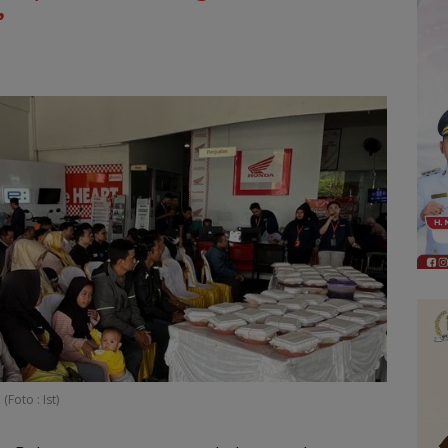
”
Foto : Ist)