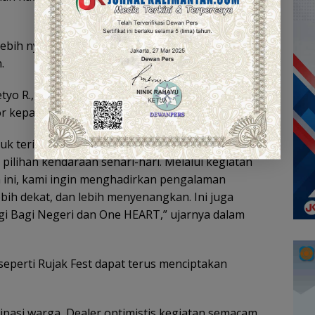
ebih nyaman berada di showroom karena atmosfer
.
etyo R., menyampaikan bahwa kegiatan ini
or kepada masyarakat Kapuas.
tuk terima kasih kepada masyarakat Kapuas yang
pilihan kendaraan sehari-hari. Melalui kegiatan
ni, kami ingin menghadirkan pengalaman
ih dekat, dan lebih menyenangkan. Ini juga
i Bagi Negeri dan One HEART,” ujarnya dalam
eperti Rujak Fest dapat terus menciptakan
ipasi warga, Dealer optimistis kegiatan semacam