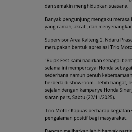
dan semakin menghidupkan suasana.
Banyak pengunjung mengaku merasa l
yang ramah, akrab, dan menyenangkan
Supervisor Area Kalteng 2, Ndaru Pras
merupakan bentuk apresiasi Trio Mot
“Rujak Fest kami hadirkan sebagai ben
selama ini mempercayai Honda sebagai 
sederhana namun penuh kebersamaan i
berbeda di showroom—lebih hangat, leb
sejalan dengan kampanye Honda Sinerg
siaran pers, Sabtu (22/11/2025).
Trio Motor Kapuas berharap kegiatan s
pengalaman positif bagi masyarakat.
Dengan melibatkan lebih banyak partis