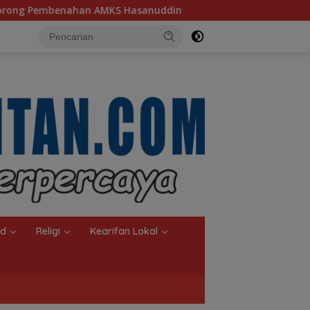
uddin
Ketua TP PKK Kalsel, Dorong Kreasi Olahan Ikan
nd
Religi
Kearifan Lokal