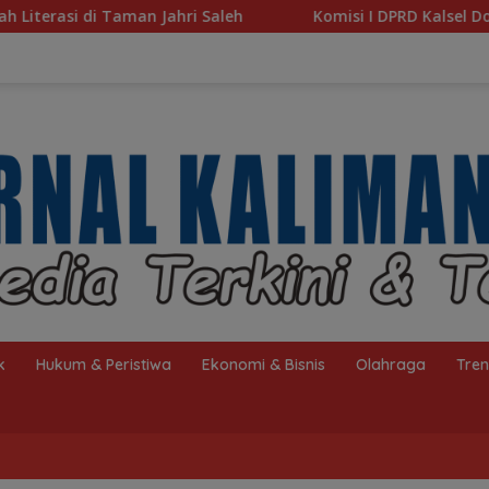
Komisi I DPRD Kalsel Dorong Pembenahan AMKS Hasan
k
Hukum & Peristiwa
Ekonomi & Bisnis
Olahraga
Tre