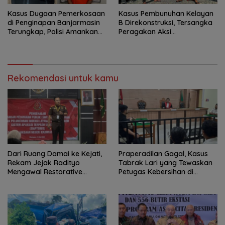
Kasus Dugaan Pemerkosaan
Kasus Pembunuhan Kelayan
di Penginapan Banjarmasin
B Direkonstruksi, Tersangka
Terungkap, Polisi Amankan
Peragakan Aksi
Tersangka
Penyerangan dengan Arit
Rekomendasi untuk kamu
Dari Ruang Damai ke Kejati,
Praperadilan Gagal, Kasus
Rekam Jejak Radityo
Tabrak Lari yang Tewaskan
Mengawal Restorative
Petugas Kebersihan di
Justice
Banjarmasin Masuk Tahap
Persidangan