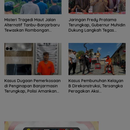
Misteri Tragedi Maut Jalan
Jaringan Fredy Pratama
Alternatif Tanbu-Banjarbaru
Terungkap, Gubernur Muhidin
Tewaskan Rombongan
Dukung Langkah Tegas
Mahasiswa KKN
Polda Kalsel
Kasus Dugaan Pemerkosaan
Kasus Pembunuhan Kelayan
di Penginapan Banjarmasin
B Direkonstruksi, Tersangka
Terungkap, Polisi Amankan
Peragakan Aksi
Tersangka
Penyerangan dengan Arit