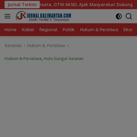
Langsung
 AKSEL Ajak Masyarakat Dukung Produk Lokal Tabalong
Jurnal Terkini
ke
konten
Home
Kalsel
Regional
Politik
Hukum & Peristiwa
Ekonom
Beranda
Hukum & Peristiwa
Hukum & Peristiwa
,
Hulu Sungai Selatan