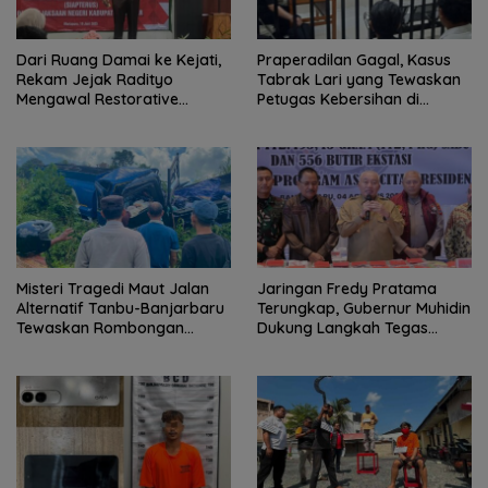
Dari Ruang Damai ke Kejati,
Praperadilan Gagal, Kasus
Rekam Jejak Radityo
Tabrak Lari yang Tewaskan
Mengawal Restorative
Petugas Kebersihan di
Justice
Banjarmasin Masuk Tahap
Persidangan
Misteri Tragedi Maut Jalan
Jaringan Fredy Pratama
Alternatif Tanbu-Banjarbaru
Terungkap, Gubernur Muhidin
Tewaskan Rombongan
Dukung Langkah Tegas
Mahasiswa KKN
Polda Kalsel