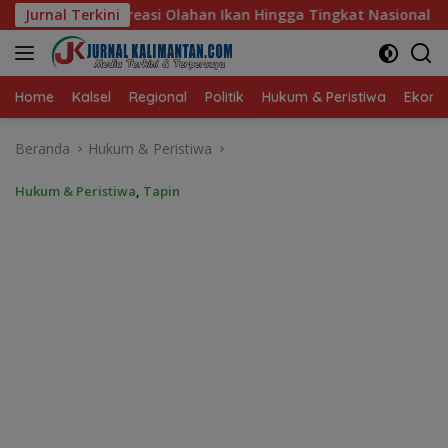
Langsung
n Hingga Tingkat Nasional Pada Lomba Masak Serba Ikan
Jurnal Terkini
ke
konten
Home
Kalsel
Regional
Politik
Hukum & Peristiwa
Ekonom
Beranda
Hukum & Peristiwa
Hukum & Peristiwa
,
Tapin