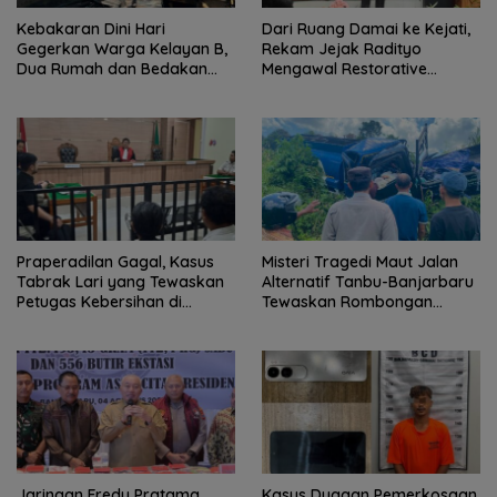
Kebakaran Dini Hari
Dari Ruang Damai ke Kejati,
Gegerkan Warga Kelayan B,
Rekam Jejak Radityo
Dua Rumah dan Bedakan
Mengawal Restorative
Terbakar
Justice
Praperadilan Gagal, Kasus
Misteri Tragedi Maut Jalan
Tabrak Lari yang Tewaskan
Alternatif Tanbu-Banjarbaru
Petugas Kebersihan di
Tewaskan Rombongan
Banjarmasin Masuk Tahap
Mahasiswa KKN
Persidangan
Jaringan Fredy Pratama
Kasus Dugaan Pemerkosaan