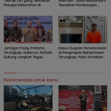
Tabrak Lari yang Tewaskan
Alternatif Tanbu-Banjarbaru
Petugas Kebersihan di
Tewaskan Rombongan
Banjarmasin Masuk Tahap
Mahasiswa KKN
Persidangan
Jaringan Fredy Pratama
Kasus Dugaan Pemerkosaan
Terungkap, Gubernur Muhidin
di Penginapan Banjarmasin
Dukung Langkah Tegas
Terungkap, Polisi Amankan
Polda Kalsel
Tersangka
Rekomendasi untuk kamu