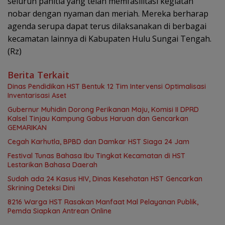
seluruh panitia yang telah memfasilitasi kegiatan
nobar dengan nyaman dan meriah. Mereka berharap
agenda serupa dapat terus dilaksanakan di berbagai
kecamatan lainnya di Kabupaten Hulu Sungai Tengah.
(Rz)
Berita Terkait
Dinas Pendidikan HST Bentuk 12 Tim Intervensi Optimalisasi
Inventarisasi Aset
Gubernur Muhidin Dorong Perikanan Maju, Komisi II DPRD
Kalsel Tinjau Kampung Gabus Haruan dan Gencarkan
GEMARIKAN
Cegah Karhutla, BPBD dan Damkar HST Siaga 24 Jam
Festival Tunas Bahasa Ibu Tingkat Kecamatan di HST
Lestarikan Bahasa Daerah
Sudah ada 24 Kasus HIV, Dinas Kesehatan HST Gencarkan
Skrining Deteksi Dini
8216 Warga HST Rasakan Manfaat Mal Pelayanan Publik,
Pemda Siapkan Antrean Online