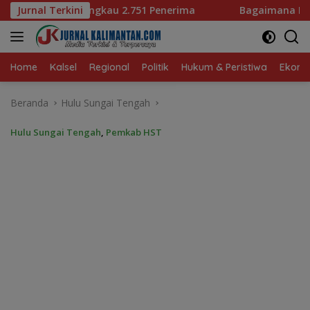
Langsung
1 Penerima
Jurnal Terkini
Bagaimana KIP Hadapi Deepfake dan Hoaks
ke
konten
Home
Kalsel
Regional
Politik
Hukum & Peristiwa
Ekonom
Beranda
Hulu Sungai Tengah
Hulu Sungai Tengah
,
Pemkab HST