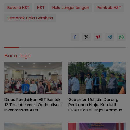
Batara HST
HST
Hulu sungai tengah
Pemkab HST
Semarak Bola Gembira
Baca Juga
Dinas Pendidikan HST Bentuk
Gubernur Muhidin Dorong
12 Tim Intervensi Optimalisasi
Perikanan Maju, Komisi II
Inventarisasi Aset
DPRD Kalsel Tinjau Kampung
Gabus Haruan dan
Gencarkan GEMARIKAN