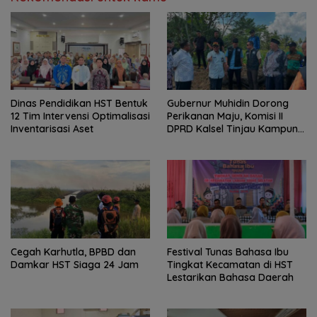
Dinas Pendidikan HST Bentuk
Gubernur Muhidin Dorong
12 Tim Intervensi Optimalisasi
Perikanan Maju, Komisi II
Inventarisasi Aset
DPRD Kalsel Tinjau Kampung
Gabus Haruan dan
Gencarkan GEMARIKAN
Cegah Karhutla, BPBD dan
Festival Tunas Bahasa Ibu
Damkar HST Siaga 24 Jam
Tingkat Kecamatan di HST
Lestarikan Bahasa Daerah