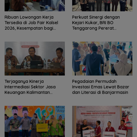
Ribuan Lowongan Kerja
Perkuat Sinergi dengan
Tersedia di Job Fair Kalsel
Kejari Kukar, BRI BO
2026, Kesempatan bagi
Tenggarong Pererat
Pencari Kerja
Kolaborasi untuk Dukung
Pelayanan Publik
Terjaganya Kinerja
Pegadaian Permudah
Intermediasi Sektor Jasa
Investasi Emas Lewat Bazar
Keuangan Kalimantan
dan Literasi di Banjarmasin
Selatan, Mendukung
Pertumbuhan Ekonomi
Daerah