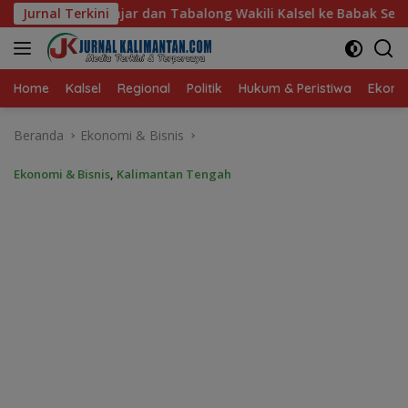
Langsung
 Wakili Kalsel ke Babak Semifinal Gubernur Cup Road to Pang
Jurnal Terkini
ke
konten
Home
Kalsel
Regional
Politik
Hukum & Peristiwa
Ekonom
Beranda
Ekonomi & Bisnis
Ekonomi & Bisnis
,
Kalimantan Tengah