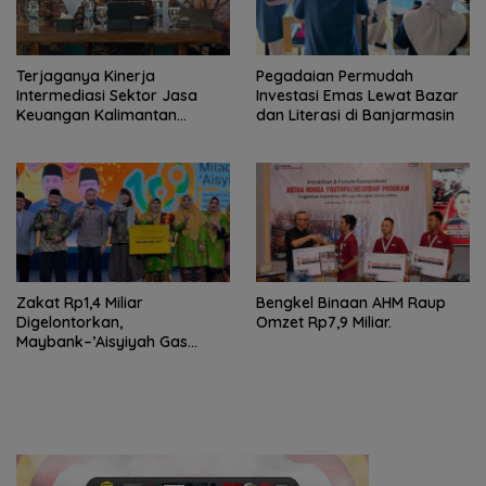
Terjaganya Kinerja
Pegadaian Permudah
Intermediasi Sektor Jasa
Investasi Emas Lewat Bazar
Keuangan Kalimantan
dan Literasi di Banjarmasin
Selatan, Mendukung
Pertumbuhan Ekonomi
Daerah
Zakat Rp1,4 Miliar
Bengkel Binaan AHM Raup
Digelontorkan,
Omzet Rp7,9 Miliar.
Maybank–’Aisyiyah Gas
Pemberdayaan Perempuan