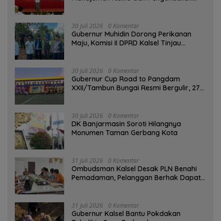
Gratifikasi Cegah Korupsi
30 Juli 2026
0 Komentar
Gubernur Muhidin Dorong Perikanan
Maju, Komisi II DPRD Kalsel Tinjau
Kampung Gabus Haruan dan Gencarkan
GEMARIKAN
30 Juli 2026
0 Komentar
Gubernur Cup Road to Pangdam
XXII/Tambun Bungai Resmi Bergulir, 27
Tim Kalsel-Kalteng Berebut Gelar
30 Juli 2026
0 Komentar
DK Banjarmasin Soroti Hilangnya
Monumen Taman Gerbang Kota
31 Juli 2026
0 Komentar
Ombudsman Kalsel Desak PLN Benahi
Pemadaman, Pelanggan Berhak Dapat
Kompensasi
31 Juli 2026
0 Komentar
Gubernur Kalsel Bantu Pokdakan