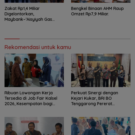
Zakat Rp1,4 Miliar
Bengkel Binaan AHM Raup
Digelontorkan,
Omzet Rp7,9 Miliar.
Maybank–’Aisyiyah Gas
Pemberdayaan Perempuan
Rekomendasi untuk kamu
Ribuan Lowongan Kerja
Perkuat Sinergi dengan
Tersedia di Job Fair Kalsel
Kejari Kukar, BRI BO
2026, Kesempatan bagi
Tenggarong Pererat
Pencari Kerja
Kolaborasi untuk Dukung
Pelayanan Publik