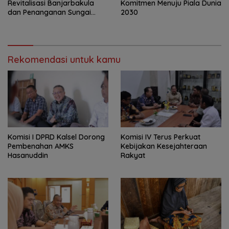
Revitalisasi Banjarbakula
Komitmen Menuju Piala Dunia
dan Penanganan Sungai
2030
Batola
Rekomendasi untuk kamu
Komisi I DPRD Kalsel Dorong
Komisi IV Terus Perkuat
Pembenahan AMKS
Kebijakan Kesejahteraan
Hasanuddin
Rakyat