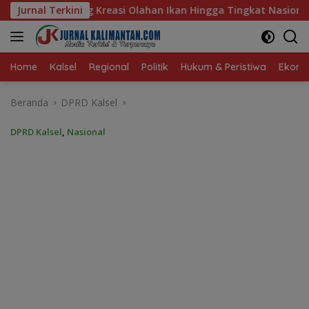
Langsung
an Ikan Hingga Tingkat Nasional Pada Lomba Masak Serba Ikan
Jurnal Terkini
ke
konten
Home
Kalsel
Regional
Politik
Hukum & Peristiwa
Ekonom
Beranda
DPRD Kalsel
DPRD Kalsel
,
Nasional