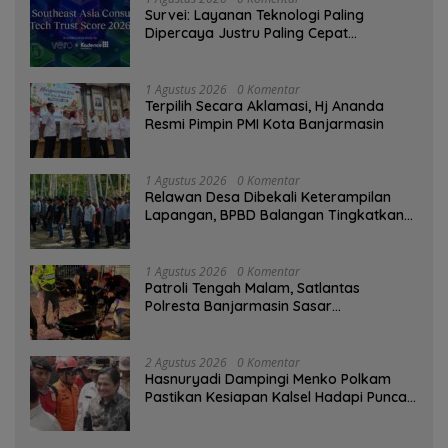
Survei: Layanan Teknologi Paling
Dipercaya Justru Paling Cepat
Ditinggalkan Saat Bermasalah
1 Agustus 2026
0 Komentar
‎Terpilih Secara Aklamasi, Hj Ananda
Resmi Pimpin PMI Kota Banjarmasin
1 Agustus 2026
0 Komentar
Relawan Desa Dibekali Keterampilan
Lapangan, BPBD Balangan Tingkatkan
Kesiapsiagaan Bencana
1 Agustus 2026
0 Komentar
Patroli Tengah Malam, Satlantas
Polresta Banjarmasin Sasar
Pelanggaran dan Balap Liar
2 Agustus 2026
0 Komentar
Hasnuryadi Dampingi Menko Polkam
Pastikan Kesiapan Kalsel Hadapi Puncak
Musim Kemarau