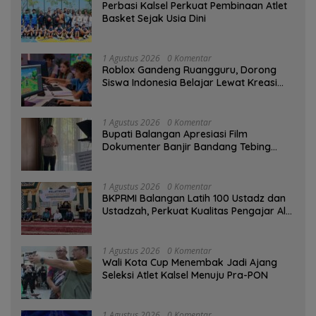
Perbasi Kalsel Perkuat Pembinaan Atlet
Basket Sejak Usia Dini
1 Agustus 2026
0 Komentar
Roblox Gandeng Ruangguru, Dorong
Siswa Indonesia Belajar Lewat Kreasi
Digital
1 Agustus 2026
0 Komentar
Bupati Balangan Apresiasi Film
Dokumenter Banjir Bandang Tebing
Tinggi sebagai Media Edukasi
1 Agustus 2026
0 Komentar
BKPRMI Balangan Latih 100 Ustadz dan
Ustadzah, Perkuat Kualitas Pengajar Al-
Qur’an
1 Agustus 2026
0 Komentar
Wali Kota Cup Menembak Jadi Ajang
Seleksi Atlet Kalsel Menuju Pra-PON
1 Agustus 2026
0 Komentar