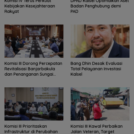
Komisi IV Terus Perkuat
‎DPRD Kalsel Optimalkan Aset
Kebijakan Kesejahteraan
Badan Penghubung demi
Rakyat
PAD
‎Komisi III Dorong Percepatan
‎Bang Dhin Desak Evaluasi
Revitalisasi Banjarbakula
Total Pelayanan Investasi
dan Penanganan Sungai
Kalsel
Batola
‎Komisi III Prioritaskan
Komisi III Kawal Perbaikan
Infrastruktur di Perubahan
Jalan Veteran, Target