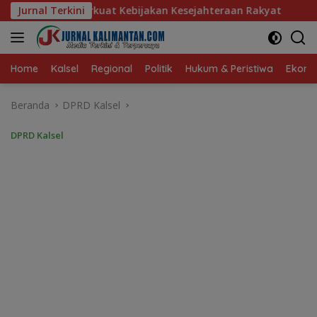
Langsung
ijakan Kesejahteraan Rakyat
Jurnal Terkini
Baru 10 Persen, Aktivasi 
ke
konten
Home
Kalsel
Regional
Politik
Hukum & Peristiwa
Ekonom
Beranda
DPRD Kalsel
DPRD Kalsel