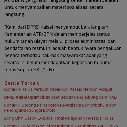
ATR/BPN yang hadir langsung ke Kalimantan Selatan
untuk menyampaikan materi sosialisasi secara
langsung.
“Kami dari DPRD Kalsel menyambut baik langkah
Kementerian ATR/BPN dalam memperjelas status
hukum tanah ulayat melalui proses administrasi dan
pendaftaran resmi. Ini adalah bentuk nyata pengakuan
negara terhadap hak-hak masyarakat adat yang
selama ini belum mendapatkan kepastian hukum,”
tegas Supian HK. (YUN)
Berita Terkait
Komisi IV Terus Perkuat Kebijakan Kesejahteraan Rakyat
‎DPRD Kalsel Optimalkan Aset Badan Penghubung demi PAD
‎Komisi III Dorong Percepatan Revitalisasi Banjarbakula dan
Penanganan Sungai Batola
‎Bang Dhin Desak Evaluasi Total Pelayanan Investasi Kalsel
‎Komisi III Prioritaskan Infrastruktur di Perubahan APBD 2026