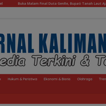
a GenRe, Bupati Tanah Laut Ajak Generasi Muda Bijak Bermedia
k
Hukum & Peristiwa
Ekonomi & Bisnis
Olahraga
Tre