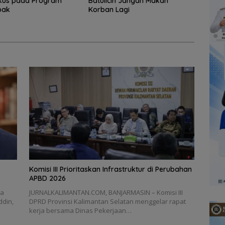
okus pada Program
Batulicin Jangan Makan
pak
Korban Lagi
‎Komisi III Prioritaskan Infrastruktur di Perubahan
APBD 2026
ta
‎JURNALKALIMANTAN.COM, BANJARMASIN – Komisi III
ddin,
DPRD Provinsi Kalimantan Selatan menggelar rapat
kerja bersama Dinas Pekerjaan…