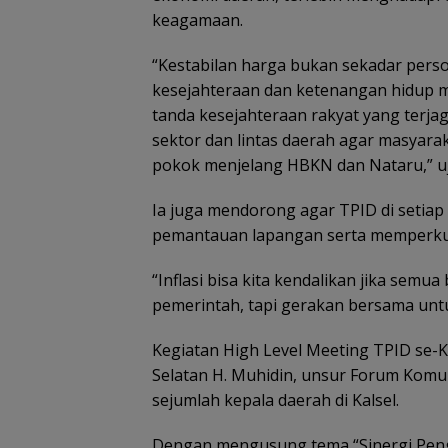
keagamaan.
“Kestabilan harga bukan sekadar pers
kesejahteraan dan ketenangan hidup ma
tanda kesejahteraan rakyat yang terjaga
sektor dan lintas daerah agar masyara
pokok menjelang HBKN dan Nataru,” uj
Ia juga mendorong agar TPID di setiap
pemantauan lapangan serta memperkua
“Inflasi bisa kita kendalikan jika semu
pemerintah, tapi gerakan bersama unt
Kegiatan High Level Meeting TPID se-Ka
Selatan H. Muhidin, unsur Forum Komu
sejumlah kepala daerah di Kalsel.
Dengan mengusung tema “Sinergi Penge