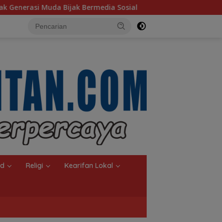
 Sosial
MTQN ke-23 Simpang Empat Resmi Dibuka, Tana
nd
Religi
Kearifan Lokal