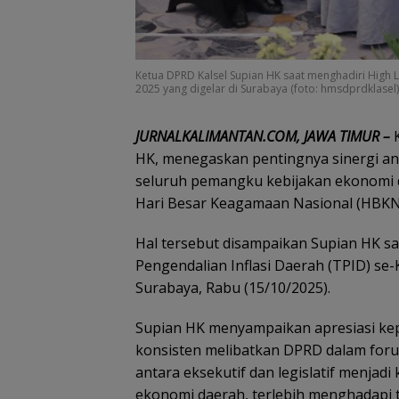
Ketua DPRD Kalsel Supian HK saat menghadiri High Le
2025 yang digelar di Surabaya (foto: hmsdprdklasel)
‎JURNALKALIMANTAN.COM, JAWA TIMUR –
K
HK, menegaskan pentingnya sinergi an
seluruh pemangku kebijakan ekonomi d
Hari Besar Keagamaan Nasional (HBKN)
Hal tersebut disampaikan Supian HK sa
Pengendalian Inflasi Daerah (TPID) se-
Surabaya, Rabu (15/10/2025).
‎Supian HK menyampaikan apresiasi kep
konsisten melibatkan DPRD dalam forum
antara eksekutif dan legislatif menjadi
ekonomi daerah, terlebih menghadapi t