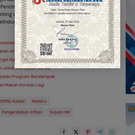
 Penting Menjelang HBKN dan Nataru Tahun
nting untuk memperkuat koordinasi lintas sektor
lindungi daya beli masyarakat Banua. (YUN)
vestasi Kalsel
ubahan APBD 2026
Target Rampung 10 Agustus
n untuk Kemajuan Banua ‎
s pada Program Berdampak
gan Makan Korban Lagi
 DPRD Kalsel
Nataru
Pengendalian inflasi
Supian HK