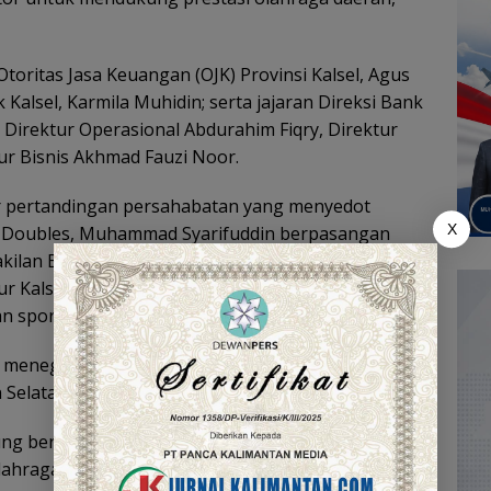
Otoritas Jasa Keuangan (OJK) Provinsi Kalsel, Agus
alsel, Karmila Muhidin; serta jajaran Direksi Bank
, Direktur Operasional Abdurahim Fiqry, Direktur
ur Bisnis Akhmad Fauzi Noor.
ar pertandingan persahabatan yang menyedot
X
’s Doubles, Muhammad Syarifuddin berpasangan
ilan Bank Kalsel. Sementara di kategori Women’s
ur Kalsel) bertanding melawan Hj. Karmila Muhidin,
 sportivitas.
n, menegaskan komitmen Bank Kalsel terhadap
Selatan.
ung berbagai kegiatan positif yang mendorong
 olahraga. Kami percaya olahraga bukan hanya