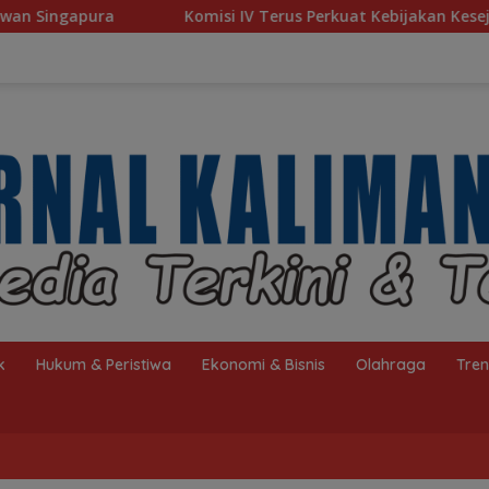
misi IV Terus Perkuat Kebijakan Kesejahteraan Rakyat
k
Hukum & Peristiwa
Ekonomi & Bisnis
Olahraga
Tre