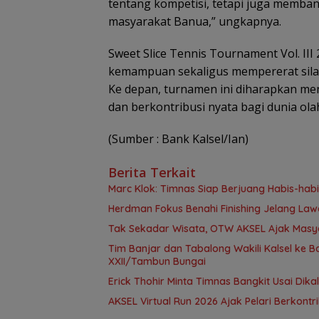
tentang kompetisi, tetapi juga memb
masyarakat Banua,” ungkapnya.
Sweet Slice Tennis Tournament Vol. III
kemampuan sekaligus mempererat silatu
Ke depan, turnamen ini diharapkan me
dan berkontribusi nyata bagi dunia ola
(Sumber : Bank Kalsel/Ian)
Berita Terkait
Marc Klok: Timnas Siap Berjuang Habis-habi
Herdman Fokus Benahi Finishing Jelang La
Tak Sekadar Wisata, OTW AKSEL Ajak Masy
Tim Banjar dan Tabalong Wakili Kalsel ke
XXII/Tambun Bungai
Erick Thohir Minta Timnas Bangkit Usai Dik
AKSEL Virtual Run 2026 Ajak Pelari Berkont