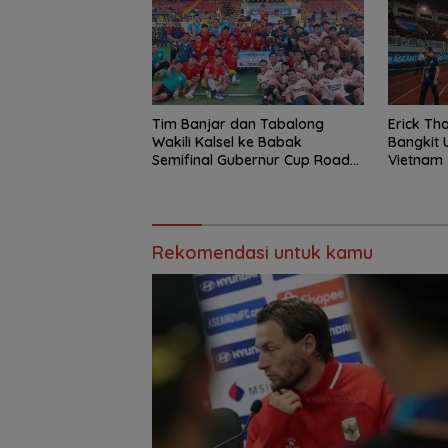
Tim Banjar dan Tabalong
Erick Th
Wakili Kalsel ke Babak
Bangkit 
Semifinal Gubernur Cup Road
Vietnam
to Pangdam XXII/Tambun
Bungai
Rekomendasi untuk kamu