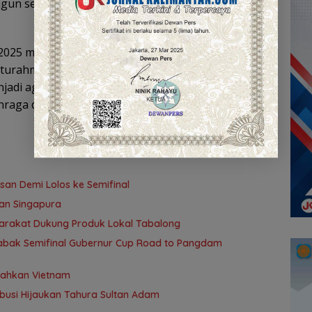
angun semangat, kesehatan, dan kebersamaan
 2025 menjadi ajang bagi petenis untuk unjuk
rahmi antarpecinta tenis di Kalimantan Selatan.
njadi agenda rutin yang semakin besar gaungnya
hraga daerah.
san Demi Lolos ke Semifinal
wan Singapura
arakat Dukung Produk Lokal Tabalong
 Babak Semifinal Gubernur Cup Road to Pangdam
alahkan Vietnam
ribusi Hijaukan Tahura Sultan Adam