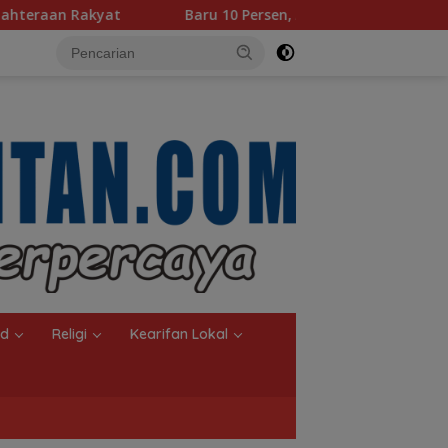
Baru 10 Persen, Aktivasi IKD Banjarmasin Didorong Tuntas 90 P
nd
Religi
Kearifan Lokal