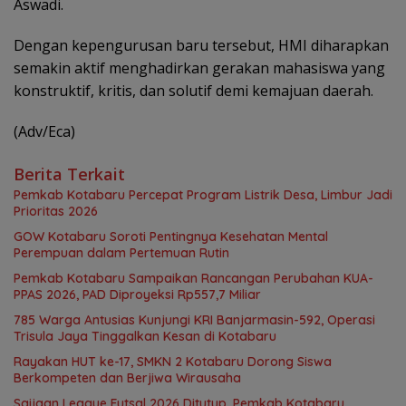
Aswadi.
Dengan kepengurusan baru tersebut, HMI diharapkan
semakin aktif menghadirkan gerakan mahasiswa yang
konstruktif, kritis, dan solutif demi kemajuan daerah.
(Adv/Eca)
Berita Terkait
Pemkab Kotabaru Percepat Program Listrik Desa, Limbur Jadi
Prioritas 2026
GOW Kotabaru Soroti Pentingnya Kesehatan Mental
Perempuan dalam Pertemuan Rutin
Pemkab Kotabaru Sampaikan Rancangan Perubahan KUA-
PPAS 2026, PAD Diproyeksi Rp557,7 Miliar
785 Warga Antusias Kunjungi KRI Banjarmasin-592, Operasi
Trisula Jaya Tinggalkan Kesan di Kotabaru
Rayakan HUT ke-17, SMKN 2 Kotabaru Dorong Siswa
Berkompeten dan Berjiwa Wirausaha
Saijaan League Futsal 2026 Ditutup, Pemkab Kotabaru