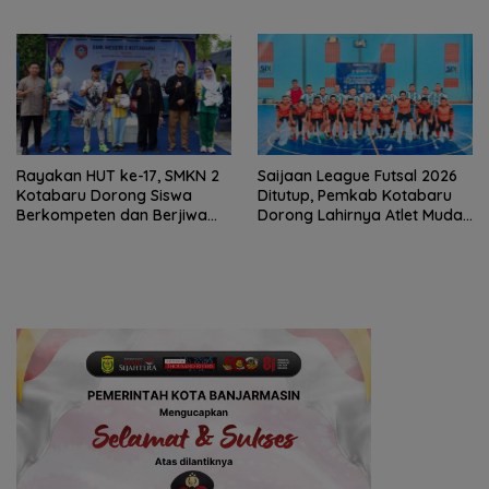
PAD Diproyeksi Rp557,7 Miliar
Tinggalkan Kesan di
Kotabaru
Rayakan HUT ke-17, SMKN 2
Saijaan League Futsal 2026
Kotabaru Dorong Siswa
Ditutup, Pemkab Kotabaru
Berkompeten dan Berjiwa
Dorong Lahirnya Atlet Muda
Wirausaha
Berprestasi