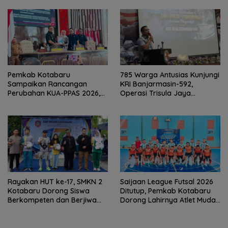
Pemkab Kotabaru
785 Warga Antusias Kunjungi
Sampaikan Rancangan
KRI Banjarmasin-592,
Perubahan KUA-PPAS 2026,
Operasi Trisula Jaya
PAD Diproyeksi Rp557,7 Miliar
Tinggalkan Kesan di
Kotabaru
Rayakan HUT ke-17, SMKN 2
Saijaan League Futsal 2026
Kotabaru Dorong Siswa
Ditutup, Pemkab Kotabaru
Berkompeten dan Berjiwa
Dorong Lahirnya Atlet Muda
Wirausaha
Berprestasi