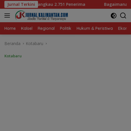
Langsung
1 Penerima
Jurnal Terkini
Bagaimana KIP Hadapi Deepfake dan Hoaks
ke
konten
Home
Kalsel
Regional
Politik
Hukum & Peristiwa
Ekonom
Beranda
Kotabaru
Kotabaru