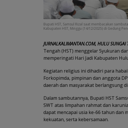
Bupati HST, Samsul Rizal saat membacakan sambutan
Kabupaten HST, Minggu (14/12/2025) di Gedung Pe
JURNALKALIMANTAN.COM, HULU SUNGAI
Tengah (HST) menggelar Syukuran dan
memperingati Hari Jadi Kabupaten Hul
Kegiatan religius ini dihadiri para hab
Forkopimda, pimpinan dan anggota DP
daerah dan masyarakat berlangsung di
Dalam sambutannya, Bupati HST Samsul
SWT atas limpahan rahmat dan karuni
dapat mencapai usia ke-66 tahun dan m
kekuatan, serta kebersamaan.