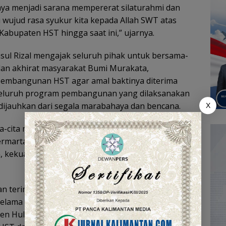
anya menjadi sarana mempererat silaturahmi dan
 wujud rasa syukur kita kepada Allah SWT atas
abupaten HST hingga saat ini,” ujarnya.
sul Rizal mengajak seluruh pihak untuk bersama-
an akhirat masyarakat Bumi Murakata,
pembangunan HST agar amal baktinya diterima
seluruh program pembangunan yang dilaksanakan
ijauhkan dari segala marabahaya dan bencana.
X
cita-cita mewujudkan masyarakat Hulu Sungai
ermartabat dapat tercapai, serta jajaran pemerintah
n, kekuatan, dan keimanan dalam menjalankan
n terima kasih kepada para alim ulama, tokoh
 selama ini memberikan dukungan penuh terhadap
n Hulu Sungai Tengah. Ucapan terima kasih turut