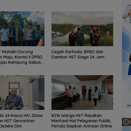
 Muhidin Dorong
Cegah Karhutla, BPBD dan
n Maju, Komisi II DPRD
Damkar HST Siaga 24 Jam
injau Kampung Gabus
dan Gencarkan
KAN
a 24 Kasus HIV, Dinas
8216 Warga HST Rasakan
an HST Gencarkan
Manfaat Mal Pelayanan Publik,
Deteksi Dini
Pemda Siapkan Antrean Online