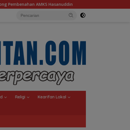
uddin
Ketua TP PKK Kalsel, Dorong Kreasi Olahan Ikan
nd
Religi
Kearifan Lokal