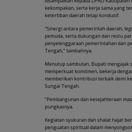
disampaikan kepada DPRD Kabupaten H
kekompakan, serta kerja sama yang ter
ketertiban daerah tetap kondusif.
“Sinergi antara pemerintah daerah, leg
pemuda, serta dukungan dan restu para
penyelenggaraan pemerintahan dan p
Tengah,” tambahnya.
Menutup sambutan, Bupati mengajak s
memperkuat komitmen, bekerja dengan 
memberikan kontribusi terbaik demi k
Sungai Tengah.
“Pembangunan dan kesejahteraan masy
pungkasnya.
Kegiatan syukuran dan shalat hajat be
penguatan spiritual dalam menyongs