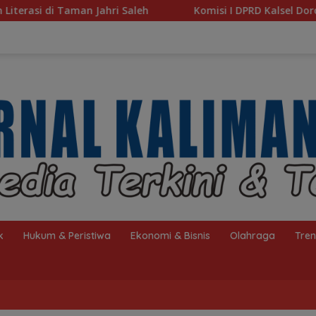
Komisi I DPRD Kalsel Dorong Pembenahan AMKS Hasan
k
Hukum & Peristiwa
Ekonomi & Bisnis
Olahraga
Tre