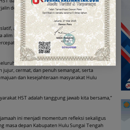
ST dan unsur Forkopimda atas sinergi,
jalin dengan baik, sehingga kondisi keamanan dan
islatif, aparat keamanan, tokoh masyarakat,
 alim ulama menjadi kunci kelancaran
ercepatan pembangunan di Kabupaten Hulu Sungai
eluruh elemen masyarakat untuk terus
jujur, cermat, dan penuh semangat, serta
emajuan dan kesejahteraan masyarakat Hulu
arakat HST adalah tanggung jawab kita bersama,”
rjamaah ini menjadi momentum refleksi sekaligus
ong masa depan Kabupaten Hulu Sungai Tengah