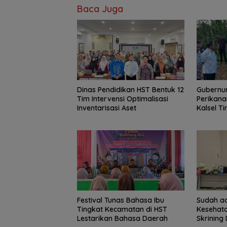
Baca Juga
Dinas Pendidikan HST Bentuk 12
Gubernur
Tim Intervensi Optimalisasi
Perikana
Inventarisasi Aset
Kalsel T
Haruan 
GEMARI
Festival Tunas Bahasa Ibu
Sudah ad
Tingkat Kecamatan di HST
Kesehat
Lestarikan Bahasa Daerah
Skrining 