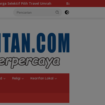
avel Umrah
Bangun Banua Gandeng Media, Perkuat Tra
nd
Religi
Kearifan Lokal