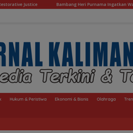
Bambang Heri Purnama Ingatkan Warga Selektif Pilih Tr
k
Hukum & Peristiwa
Ekonomi & Bisnis
Olahraga
Tre