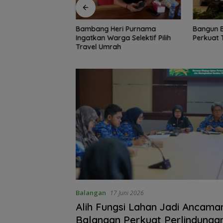
ri Purnama
Bangun Banua Gandeng Media,
DPRD da
ga Selektif Pilih
Perkuat Transparansi
Tinjau J
h
Muara Ni
Dibangu
Balangan
17 Juni 2026
Alih Fungsi Lahan Jadi Ancama
Balangan Perkuat Perlindunga