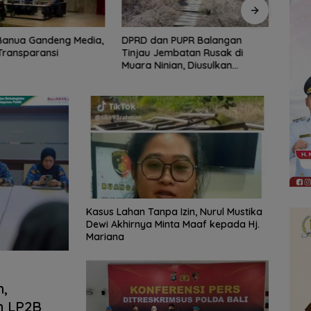
n PUPR Balangan
DPRD Banjarmasin Dorong
Ratus
embatan Rusak di
Empat Regulasi Baru, Pemkot
Punca
nian, Diusulkan
Siap Kawal hingga Jadi Perda
42 di
n pada 2027
Ajak
‎Kasus Lahan Tanpa Izin, Nurul Mustika
Dewi Akhirnya Minta Maaf kepada Hj.
Mariana
n,
n LP2B