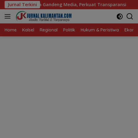
Langsung
g Media, Perkuat Transparansi
Jurnal Terkini
DPRD dan PUPR Balang
ke
konten
Home
Kalsel
Regional
Politik
Hukum & Peristiwa
Ekonom