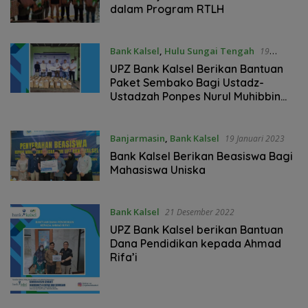
dalam Program RTLH
Bank Kalsel
,
Hulu Sungai Tengah
19
Januari 2023
UPZ Bank Kalsel Berikan Bantuan
Paket Sembako Bagi Ustadz-
Ustadzah Ponpes Nurul Muhibbin
HST
Banjarmasin
,
Bank Kalsel
19 Januari 2023
Bank Kalsel Berikan Beasiswa Bagi
Mahasiswa Uniska
Bank Kalsel
21 Desember 2022
UPZ Bank Kalsel berikan Bantuan
Dana Pendidikan kepada Ahmad
Rifa’i