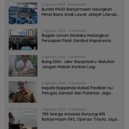
8 Agustus 2026
0 Komentar
Bunda PAUD Banjarmasin Gaungkan
Minat Baca Anak Lewat Jelajah Literasi
di Taman Jahri Saleh
3 Agustus 2026
0 Komentar
Bagian Umum Setdako Matangkan
Persiapan Pisah Sambut Kapolresta
Banjarmasin
2 Agustus 2026
0 Komentar
Bang Dhin: Jalur Banjarbaru–Batulicin
Jangan Makan Korban Lagi
2 Agustus 2026
0 Komentar
Kepala Bappenda Kalsel Pastikan Isu
Petugas Samsat dan Polantas Jaga
SPBU Mulai 1 Agustus Adalah Hoaks
3 Agustus 2026
0 Komentar
785 Warga Antusias Kunjungi KRI
Banjarmasin-592, Operasi Trisula Jaya
Tinggalkan Kesan di Kotabaru