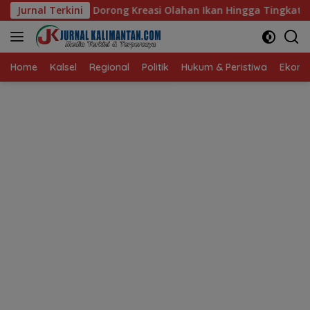
Langsung
Kreasi Olahan Ikan Hingga Tingkat Nasional Pada Lomba Masak
Jurnal Terkini
ke
konten
Home
Kalsel
Regional
Politik
Hukum & Peristiwa
Ekonom