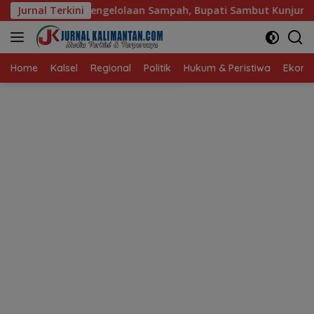
Langsung
aan Sampah, Bupati Sambut Kunjungan Istri Menteri LH
Jurnal Terkini
ke
konten
Home
Kalsel
Regional
Politik
Hukum & Peristiwa
Ekonom