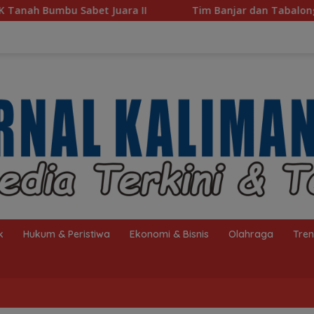
ra II
Tim Banjar dan Tabalong Wakili Kalsel ke Babak
k
Hukum & Peristiwa
Ekonomi & Bisnis
Olahraga
Tre