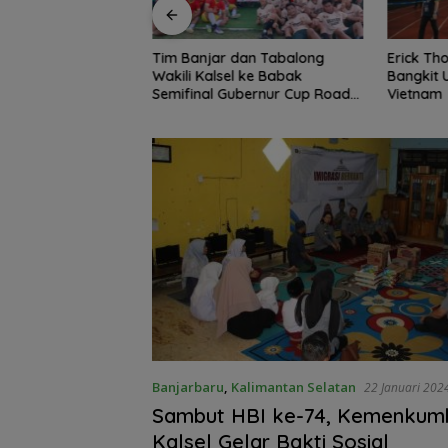
dan Tabalong
Erick Thohir Minta Timnas
DPRD Ba
l ke Babak
Bangkit Usai Dikalahkan
Silatura
ubernur Cup Road
Vietnam
Perkuat 
 XXII/Tambun
Banjarbaru
,
Kalimantan Selatan
22 Januari 202
Sambut HBI ke-74, Kemenku
Kalsel Gelar Bakti Sosial