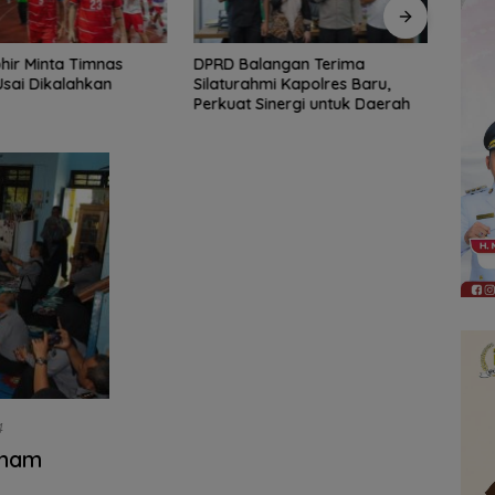
langan Terima
AKSEL Virtual Run 2026 Ajak
Lapa
hmi Kapolres Baru,
Pelari Berkontribusi Hijaukan
Tana
Sinergi untuk Daerah
Tahura Sultan Adam
Berk
Retn
4
mham