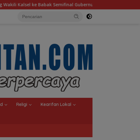
 Semifinal Gubernur Cup Road to Pangdam XXII/Tambun Bungai
nd
Religi
Kearifan Lokal