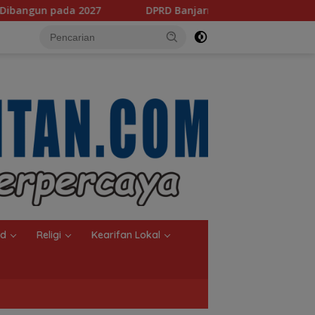
DPRD Banjarmasin Dorong Empat Regulasi Baru, Pemkot Si
nd
Religi
Kearifan Lokal