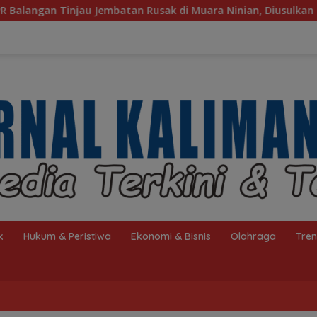
tan Rusak di Muara Ninian, Diusulkan Dibangun pada 2027
k
Hukum & Peristiwa
Ekonomi & Bisnis
Olahraga
Tre