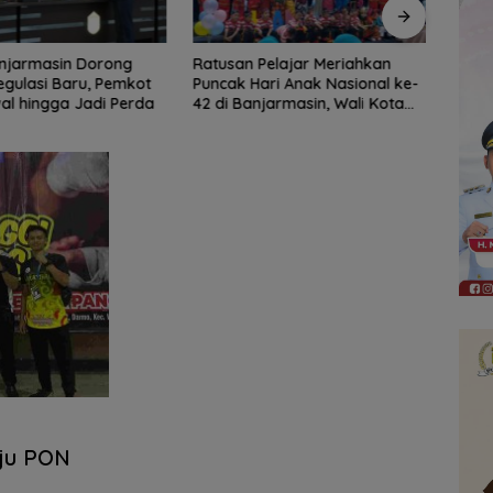
Pelajar Meriahkan
Dinas Pendidikan HST Bentuk 12
Bala
ari Anak Nasional ke-
Tim Intervensi Optimalisasi
Lomb
njarmasin, Wali Kota
Inventarisasi Aset
PKK P
judkan Generasi Emas
uju PON