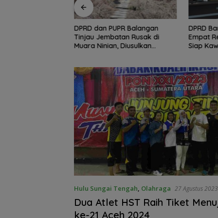
UPR Balangan
DPRD Banjarmasin Dorong
Ratusan 
atan Rusak di
Empat Regulasi Baru, Pemkot
Puncak H
, Diusulkan
Siap Kawal hingga Jadi Perda
42 di Ba
ada 2027
Ajak Wu
Hulu Sungai Tengah
,
Olahraga
27 Agustus 2023
Dua Atlet HST Raih Tiket Men
ke-21 Aceh 2024