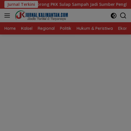
Langsung
PKK Sulap Sampah Jadi Sumber Penghasilan
Jurnal Terkini
Albumin Ha
ke
konten
Home
Kalsel
Regional
Politik
Hukum & Peristiwa
Ekonom