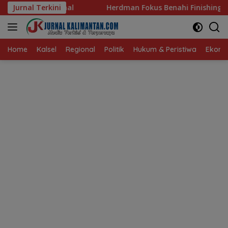
Langsung
Jurnal Terkini
Herdman Fokus Benahi Finishing Jelang Lawan Singapur
ke
konten
Home
Kalsel
Regional
Politik
Hukum & Peristiwa
Ekonom