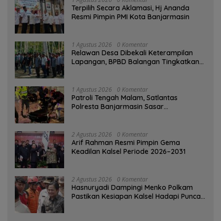
‎Terpilih Secara Aklamasi, Hj Ananda
Resmi Pimpin PMI Kota Banjarmasin
1 Agustus 2026
0 Komentar
Relawan Desa Dibekali Keterampilan
Lapangan, BPBD Balangan Tingkatkan
Kesiapsiagaan Bencana
1 Agustus 2026
0 Komentar
Patroli Tengah Malam, Satlantas
Polresta Banjarmasin Sasar
Pelanggaran dan Balap Liar
2 Agustus 2026
0 Komentar
Arif Rahman Resmi Pimpin Gema
Keadilan Kalsel Periode 2026–2031
2 Agustus 2026
0 Komentar
Hasnuryadi Dampingi Menko Polkam
Pastikan Kesiapan Kalsel Hadapi Puncak
Musim Kemarau