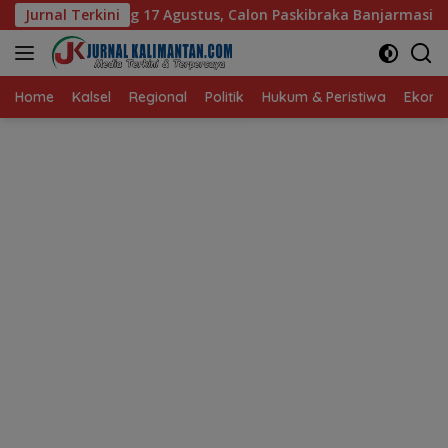
Langsung
7 Agustus, Calon Paskibraka Banjarmasin Dapat Pembekalan dar
Jurnal Terkini
ke
konten
Home
Kalsel
Regional
Politik
Hukum & Peristiwa
Ekonom