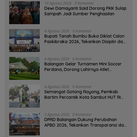
10 Agustus 2026
0 Komentar
Dewi Damayanti Said Dorong PKK Sulap
Sampah Jadi Sumber Penghasilan
4 Agustus 2026
0 Komentar
Bupati Tanah Bumbu Buka Diklat Calon
Paskibraka 2026, Tekankan Disiplin dan
Integritas
4 Agustus 2026
0 Komentar
Balangan Gelar Turnamen Mini Soccer
Perdana, Dorong Lahirnya Atlet
Berprestasi
4 Agustus 2026
0 Komentar
Semangat Gotong Royong, Pemkab
Bartim Percantik Kota Sambut HUT RI
dan Hari Jadi Kabupaten
3 Agustus 2026
0 Komentar
DPRD Balangan Dukung Perubahan
APBD 2026, Tekankan Transparansi dan
Kesejahteraan Masyarakat