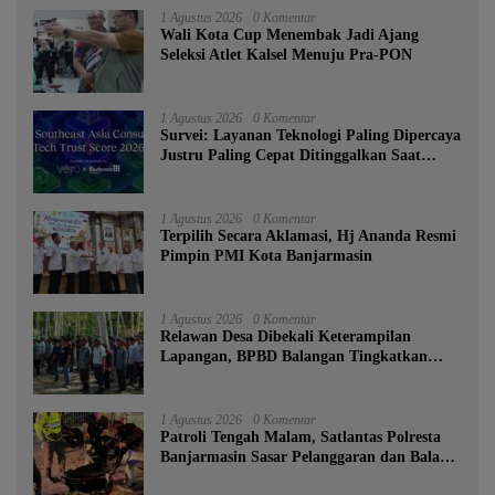
1 Agustus 2026
0 Komentar
Wali Kota Cup Menembak Jadi Ajang
Seleksi Atlet Kalsel Menuju Pra-PON
1 Agustus 2026
0 Komentar
Survei: Layanan Teknologi Paling Dipercaya
Justru Paling Cepat Ditinggalkan Saat
Bermasalah
1 Agustus 2026
0 Komentar
‎Terpilih Secara Aklamasi, Hj Ananda Resmi
Pimpin PMI Kota Banjarmasin
1 Agustus 2026
0 Komentar
Relawan Desa Dibekali Keterampilan
Lapangan, BPBD Balangan Tingkatkan
Kesiapsiagaan Bencana
1 Agustus 2026
0 Komentar
Patroli Tengah Malam, Satlantas Polresta
Banjarmasin Sasar Pelanggaran dan Balap
Liar