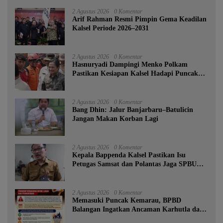
2 Agustus 2026
0 Komentar
Arif Rahman Resmi Pimpin Gema Keadilan
Kalsel Periode 2026–2031
2 Agustus 2026
0 Komentar
Hasnuryadi Dampingi Menko Polkam
Pastikan Kesiapan Kalsel Hadapi Puncak
Musim Kemarau
2 Agustus 2026
0 Komentar
Bang Dhin: Jalur Banjarbaru–Batulicin
Jangan Makan Korban Lagi
2 Agustus 2026
0 Komentar
Kepala Bappenda Kalsel Pastikan Isu
Petugas Samsat dan Polantas Jaga SPBU
Mulai 1 Agustus Adalah Hoaks
2 Agustus 2026
0 Komentar
Memasuki Puncak Kemarau, BPBD
Balangan Ingatkan Ancaman Karhutla dan
Kebakaran Permukiman