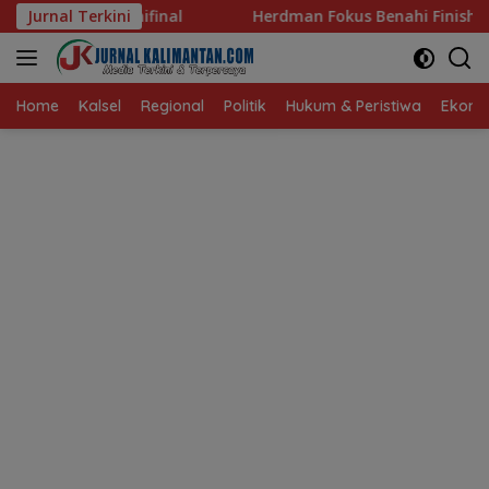
Langsung
l
Jurnal Terkini
Herdman Fokus Benahi Finishing Jelang Lawan Singap
ke
konten
Home
Kalsel
Regional
Politik
Hukum & Peristiwa
Ekonom