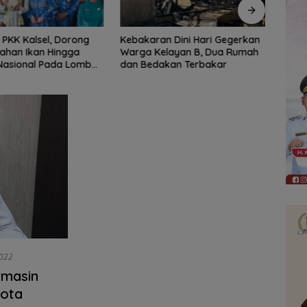
n Dini Hari Gegerkan
Peringati HAN 2026, Pemkab
Jaga 
elayan B, Dua Rumah
Kotabaru Perkuat Komitmen
Intel
akan Terbakar
Lindungi dan Penuhi Hak Anak
Pers
022
rmasin
gota