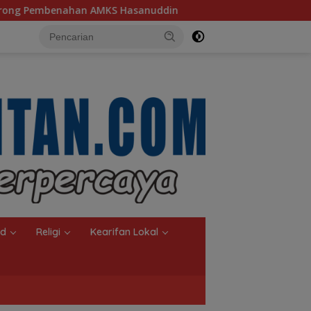
S Hasanuddin
Ketua TP PKK Kalsel, Dorong Kreasi Olah
nd
Religi
Kearifan Lokal