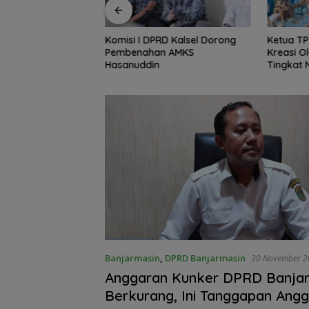
RD Kalsel Dorong
Ketua TP PKK Kalsel, Dorong
Kebakara
n AMKS
Kreasi Olahan Ikan Hingga
Warga K
Tingkat Nasional Pada Lomba
dan Bed
Masak Serba Ikan
Banjarmasin
,
DPRD Banjarmasin
30 November 2
Anggaran Kunker DPRD Banja
Berkurang, Ini Tanggapan Ang