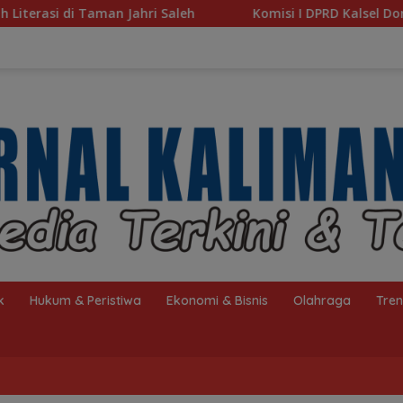
i Saleh
Komisi I DPRD Kalsel Dorong Pembenahan AMK
k
Hukum & Peristiwa
Ekonomi & Bisnis
Olahraga
Tre