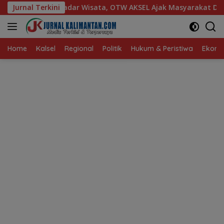
Langsung
sata, OTW AKSEL Ajak Masyarakat Dukung Produk Lokal Tabalo
Jurnal Terkini
ke
konten
Home
Kalsel
Regional
Politik
Hukum & Peristiwa
Ekonom