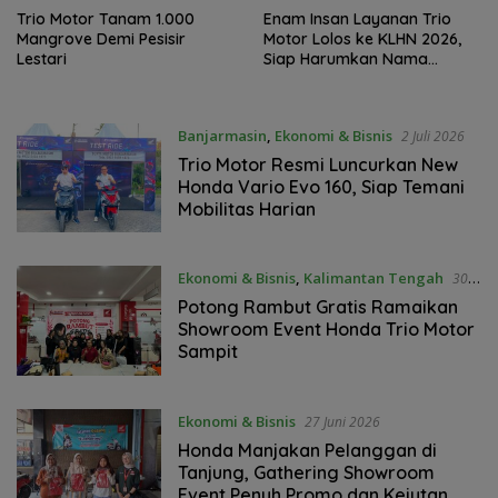
Trio Motor Tanam 1.000
Enam Insan Layanan Trio
Mangrove Demi Pesisir
Motor Lolos ke KLHN 2026,
Lestari
Siap Harumkan Nama
Kalselteng di Tingkat
Nasional
Banjarmasin
,
Ekonomi & Bisnis
2 Juli 2026
Trio Motor Resmi Luncurkan New
Honda Vario Evo 160, Siap Temani
Mobilitas Harian
Ekonomi & Bisnis
,
Kalimantan Tengah
30
Juni 2026
Potong Rambut Gratis Ramaikan
Showroom Event Honda Trio Motor
Sampit
Ekonomi & Bisnis
27 Juni 2026
Honda Manjakan Pelanggan di
Tanjung, Gathering Showroom
Event Penuh Promo dan Kejutan