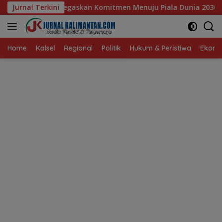
Langsung
askan Komitmen Menuju Piala Dunia 2030
Jurnal Terkini
Pelajar Bala
ke
konten
Home
Kalsel
Regional
Politik
Hukum & Peristiwa
Ekonom