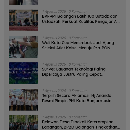
Tinggi sebagai Media Edukasi
1 Agustus 2026
0 Komentar
BKPRMI Balangan Latih 100 Ustadz dan
Ustadzah, Perkuat Kualitas Pengajar Al-
Qur’an
1 Agustus 2026
0 Komentar
Wali Kota Cup Menembak Jadi Ajang
Seleksi Atlet Kalsel Menuju Pra-PON
1 Agustus 2026
0 Komentar
Survei: Layanan Teknologi Paling
Dipercaya Justru Paling Cepat
Ditinggalkan Saat Bermasalah
1 Agustus 2026
0 Komentar
‎Terpilih Secara Aklamasi, Hj Ananda
Resmi Pimpin PMI Kota Banjarmasin
1 Agustus 2026
0 Komentar
Relawan Desa Dibekali Keterampilan
Lapangan, BPBD Balangan Tingkatkan