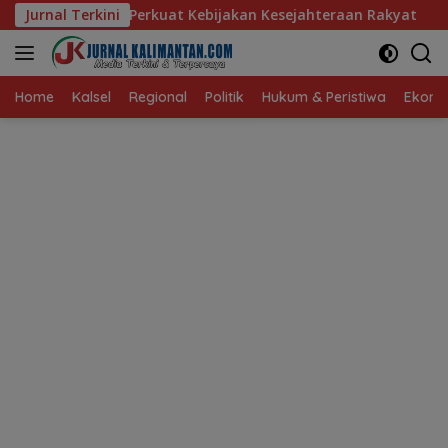
Langsung
kuat Kebijakan Kesejahteraan Rakyat
Jurnal Terkini
Baru 10 Persen, A
ke
konten
Home
Kalsel
Regional
Politik
Hukum & Peristiwa
Ekonom