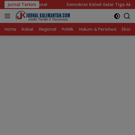
Langsung
Jurnal Terkini
Demokrat Kalsel Gelar Tiga Aksi untuk Rakyat
ke
konten
Home
Kalsel
Regional
Politik
Hukum & Peristiwa
Ekonom