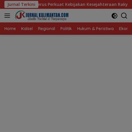
Langsung
s Perkuat Kebijakan Kesejahteraan Rakyat
Jurnal Terkini
Baru 10 Pers
ke
konten
Home
Kalsel
Regional
Politik
Hukum & Peristiwa
Ekonom