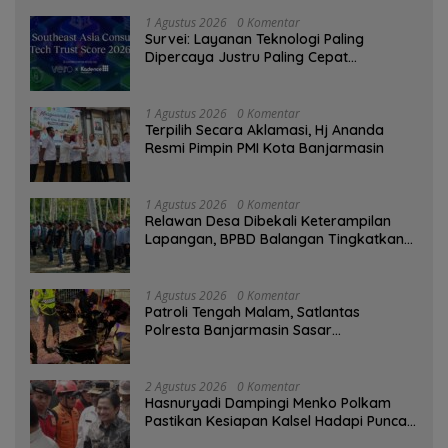
1 Agustus 2026
0 Komentar
Survei: Layanan Teknologi Paling
Dipercaya Justru Paling Cepat
Ditinggalkan Saat Bermasalah
1 Agustus 2026
0 Komentar
‎Terpilih Secara Aklamasi, Hj Ananda
Resmi Pimpin PMI Kota Banjarmasin
1 Agustus 2026
0 Komentar
Relawan Desa Dibekali Keterampilan
Lapangan, BPBD Balangan Tingkatkan
Kesiapsiagaan Bencana
1 Agustus 2026
0 Komentar
Patroli Tengah Malam, Satlantas
Polresta Banjarmasin Sasar
Pelanggaran dan Balap Liar
2 Agustus 2026
0 Komentar
Hasnuryadi Dampingi Menko Polkam
Pastikan Kesiapan Kalsel Hadapi Puncak
Musim Kemarau