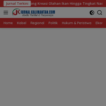
Langsung
i Olahan Ikan Hingga Tingkat Nasional Pada Lomba Masak Serba
Jurnal Terkini
ke
konten
Home
Kalsel
Regional
Politik
Hukum & Peristiwa
Ekonom