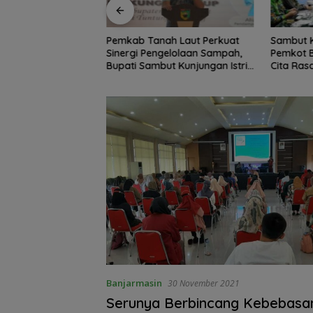
h Laut Perkuat
Sambut Ketua Komisi II DPR RI,
Lantik P
gelolaan Sampah,
Pemkot Banjarmasin Suguhkan
Gubernur
t Kunjungan Istri
Cita Rasa Khas Banjar
Penempat
Banjarmasin
30 November 2021
Serunya Berbincang Kebebasan