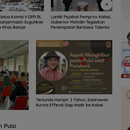
ejabat Pemprov Kalsel,
61 Peserta Ramaikan Pemilihan
Marc 
 Muhidin Tegaskan
Nanang Galuh Balangan 2026,
Berj
an Berbasis Talenta
Pemkab Cari Duta Budaya
Lolos
Terbaik
Tertunda Hampir 2 Tahun, Sastrawan
Kurnia Effendi Siap Hadir ke Kalsel
 Puisi