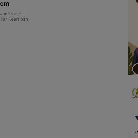
nam
wan nasional
 dan Kearsipan