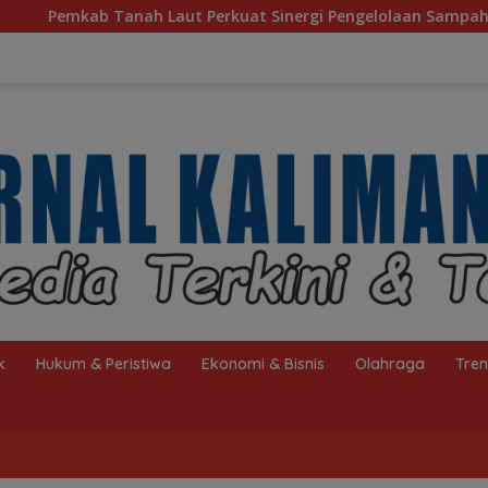
 Perkuat Sinergi Pengelolaan Sampah, Bupati Sambut Kunjunga
k
Hukum & Peristiwa
Ekonomi & Bisnis
Olahraga
Tre