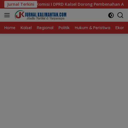
Langsung
I DPRD Kalsel Dorong Pembenahan AMKS Hasanuddin
Jurnal Terkini
Ke
ke
konten
Home
Kalsel
Regional
Politik
Hukum & Peristiwa
Ekonom