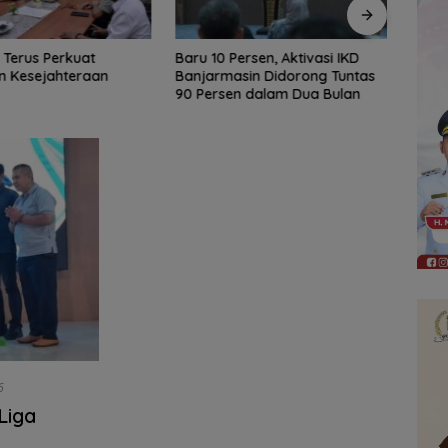
ersen, Aktivasi IKD
Tak Sekadar Wisata, OTW
DPRD
sin Didorong Tuntas
AKSEL Ajak Masyarakat
Podca
n dalam Dua Bulan
Dukung Produk Lokal Tabalong
Infor
Publi
6
Liga