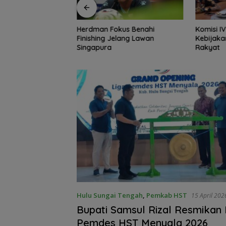
kus Benahi
Komisi IV Terus Perkuat
Baru 10 P
lang Lawan
Kebijakan Kesejahteraan
Banjarma
Rakyat
90 Perse
Hulu Sungai Tengah
,
Pemkab HST
15 April 202
Bupati Samsul Rizal Resmikan 
Pemdes HST Menyala 2026