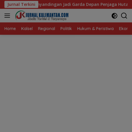
Langsung
andingan Jadi Garda Depan Penjaga Hutan Adat
Jurnal Terkini
DPRD 
ke
konten
Home
Kalsel
Regional
Politik
Hukum & Peristiwa
Ekonom