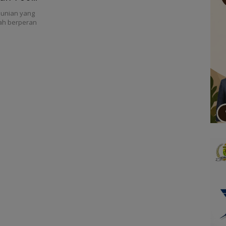
hunian yang
tah berperan