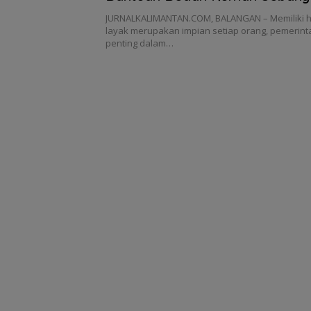
Unit Tahun 2024
JURNALKALIMANTAN.COM, BALANGAN – Memiliki 
layak merupakan impian setiap orang, pemerin
penting dalam…