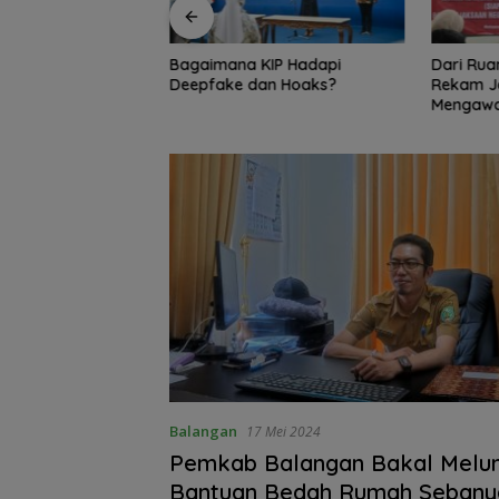
KIP Hadapi
Dari Ruang Damai ke Kejati,
Bambang
an Hoaks?
Rekam Jejak Radityo
Ingatkan 
Mengawal Restorative Justice
Travel 
Balangan
17 Mei 2024
Pemkab Balangan Bakal Melu
Bantuan Bedah Rumah Sebany