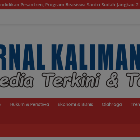
rogram Beasiswa Santri Sudah Jangkau 2.751 Penerima
k
Hukum & Peristiwa
Ekonomi & Bisnis
Olahraga
Tre