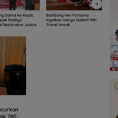
 Heri Purnama
Bangun Banua Gandeng Media,
DPRD
Warga Selektif Pilih
Perkuat Transparansi
Tinja
Umrah
Muara
Diba
ncurkan
ak 780