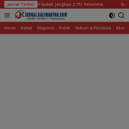
Langsung
h Jangkau 2.751 Penerima
Jurnal Terkini
Bagaimana KIP Hadapi Deepf
ke
konten
Home
Kalsel
Regional
Politik
Hukum & Peristiwa
Ekonom