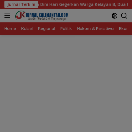
Langsung
ari Gegerkan Warga Kelayan B, Dua Rumah dan Bedakan Terbak
Jurnal Terkini
ke
konten
Home
Kalsel
Regional
Politik
Hukum & Peristiwa
Ekonom