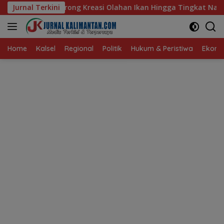
Langsung
asi Olahan Ikan Hingga Tingkat Nasional Pada Lomba Masak Ser
Jurnal Terkini
ke
konten
Home
Kalsel
Regional
Politik
Hukum & Peristiwa
Ekonom