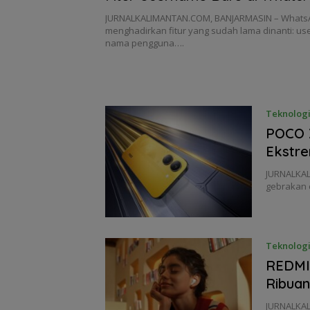
JURNALKALIMANTAN.COM, BANJARMASIN – Whats
menghadirkan fitur yang sudah lama dinanti: u
nama pengguna….
Teknolog
POCO X
Ekstr
JURNALKAL
gebrakan 
Teknolog
REDMI 
Ribuan
JURNALKAL