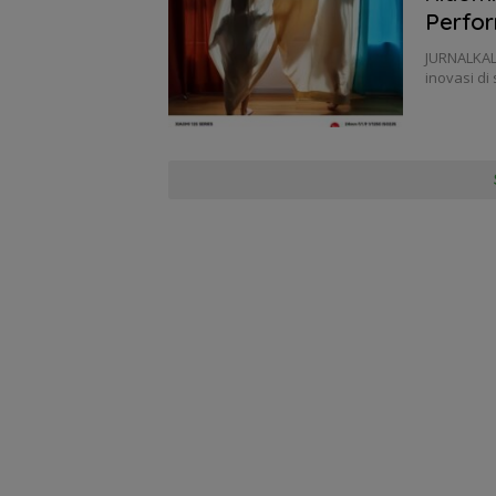
Perfor
JURNALKAL
inovasi di