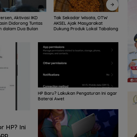
adar Wisata, OTW
DPRD Balangan Manfaatkan
‎DPRD
jak Masyarakat
Podcast untuk Perluas
Bada
roduk Lokal Tabalong
Informasi dan Serap Aspirasi
Publik
HP Baru? Lakukan Pengaturan Ini agar
Baterai Awet
r HP? Ini
App