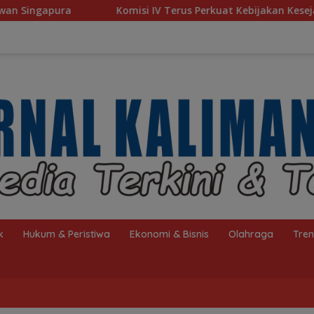
Komisi IV Terus Perkuat Kebijakan Kesejahteraan Rakyat
k
Hukum & Peristiwa
Ekonomi & Bisnis
Olahraga
Tre