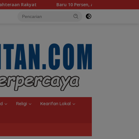
Baru 10 Persen, Aktivasi IKD Banjarmasin Didorong Tuntas 9
nd
Religi
Kearifan Lokal