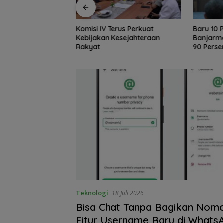
rus Perkuat
Baru 10 Persen, Aktivasi IKD
Tak Sek
esejahteraan
Banjarmasin Didorong Tuntas
AKSEL A
90 Persen dalam Dua Bulan
Dukung P
Teknologi
18 Juli 2026
Bisa Chat Tanpa Bagikan Nomo
Fitur Username Baru di Whats