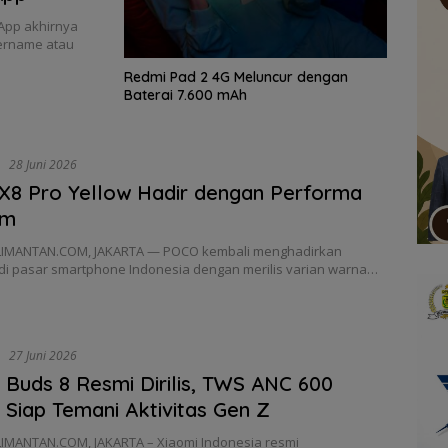
App akhirnya
sername atau
Redmi Pad 2 4G Meluncur dengan
Baterai 7.600 mAh
i
28 Juni 2026
8 Pro Yellow Hadir dengan Performa
em
IMANTAN.COM, JAKARTA — POCO kembali menghadirkan
di pasar smartphone Indonesia dengan merilis varian warna…
i
27 Juni 2026
Buds 8 Resmi Dirilis, TWS ANC 600
 Siap Temani Aktivitas Gen Z
IMANTAN.COM, JAKARTA – Xiaomi Indonesia resmi