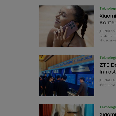
Teknolog
Xiaomi
Konten
JURNALKAL
turut mem
khususnya
Teknolog
ZTE Da
Infrast
JURNALKAL
Indonesia 
Teknolog
Xiaomi