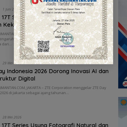
i
1 Juni 2026
 17T Series Usung Kamera Leica untuk
 Kekinian
IMANTAN.COM, JAKARTA – Perkembangan tren media sosial
engaruhi kebutuhan pengguna terhadap smartphone,
 dari…
i
29 Mei 2026
y Indonesia 2026 Dorong Inovasi AI dan
ruktur Digital
IMANTAN.COM, JAKARTA – ZTE Corporation menggelar ZTE Day
2026 di Jakarta sebagai ajang tahunan…
i
28 Mei 2026
 17T Series Usung Fotografi Natural dan