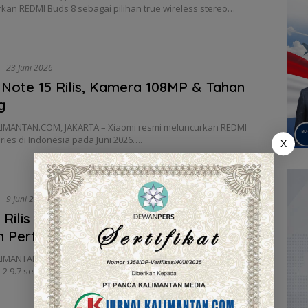
kan REDMI Buds 8 sebagai pilihan true wireless stereo…
i
23 Juni 2026
Note 15 Rilis, Kamera 108MP & Tahan
g
IMANTAN.COM, JAKARTA – Xiaomi resmi meluncurkan REDMI
ries di Indonesia pada Juni 2026….
X
i
9 Juni 2026
 Rilis Redmi Pad 2 9.7, Tablet 2 Jutaan
 Performa Lebih Optimal
IMANTAN.COM, JAKARTA – Xiaomi Indonesia resmi meluncurkan
2 9.7 sebagai tablet terbaru yang…