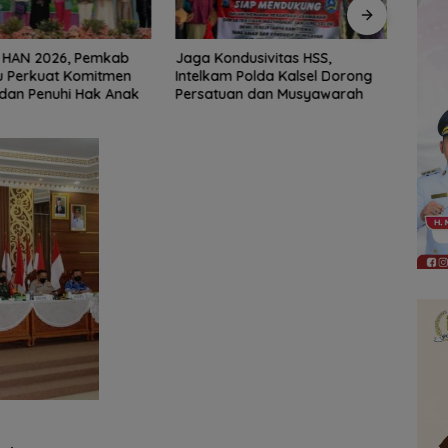
dusivitas HSS,
Erick Thohir Janjikan Evaluasi
Indon
 Polda Kalsel Dorong
Usai Indonesia Tersingkir
ASEA
an dan Musyawarah
Usai 