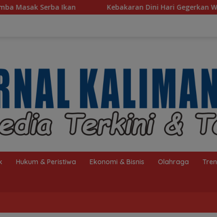
Kebakaran Dini Hari Gegerkan Warga Kelayan B, Dua R
k
Hukum & Peristiwa
Ekonomi & Bisnis
Olahraga
Tre