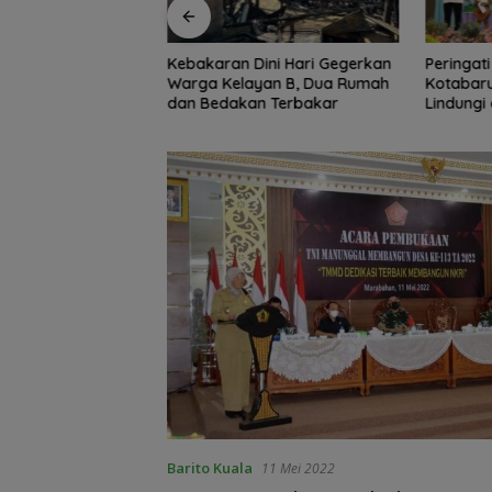
ini Hari Gegerkan
Peringati HAN 2026, Pemkab
Jaga Kon
yan B, Dua Rumah
Kotabaru Perkuat Komitmen
Intelkam
n Terbakar
Lindungi dan Penuhi Hak Anak
Persatu
Barito Kuala
11 Mei 2022