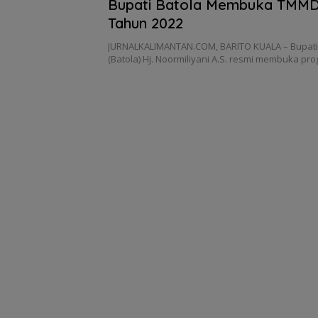
Bupati Batola Membuka TMMD
Tahun 2022
JURNALKALIMANTAN.COM, BARITO KUALA – Bupati 
(Batola) Hj. Noormiliyani A.S. resmi membuka p