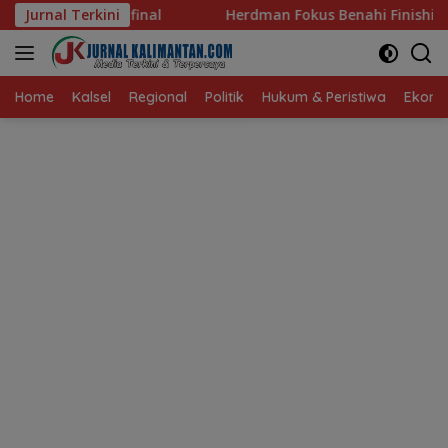
Langsung
l
Jurnal Terkini
Herdman Fokus Benahi Finishing Jelang Lawan Singap
ke
konten
Home
Kalsel
Regional
Politik
Hukum & Peristiwa
Ekonom