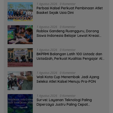
1 Agustus 2026
0 Komentar
Perbasi Kalsel Perkuat Pembinaan Atlet
Basket Sejak Usia Dini
1 Agustus 2026
0 Komentar
Roblox Gandeng Ruangguru, Dorong
Siswa Indonesia Belajar Lewat Kreasi
Digital
1 Agustus 2026
0 Komentar
BKPRMI Balangan Latih 100 Ustadz dan
Ustadzah, Perkuat Kualitas Pengajar Al-
Qur’an
1 Agustus 2026
0 Komentar
Wali Kota Cup Menembak Jadi Ajang
Seleksi Atlet Kalsel Menuju Pra-PON
1 Agustus 2026
0 Komentar
Survei: Layanan Teknologi Paling
Dipercaya Justru Paling Cepat
Ditinggalkan Saat Bermasalah