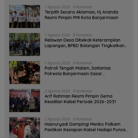
1 Agustus 2026
0 Komentar
‎Terpilih Secara Aklamasi, Hj Ananda
Resmi Pimpin PMI Kota Banjarmasin
1 Agustus 2026
0 Komentar
Relawan Desa Dibekali Keterampilan
Lapangan, BPBD Balangan Tingkatkan
Kesiapsiagaan Bencana
1 Agustus 2026
0 Komentar
Patroli Tengah Malam, Satlantas
Polresta Banjarmasin Sasar
Pelanggaran dan Balap Liar
2 Agustus 2026
0 Komentar
Arif Rahman Resmi Pimpin Gema
Keadilan Kalsel Periode 2026–2031
2 Agustus 2026
0 Komentar
Hasnuryadi Dampingi Menko Polkam
Pastikan Kesiapan Kalsel Hadapi Puncak
Musim Kemarau